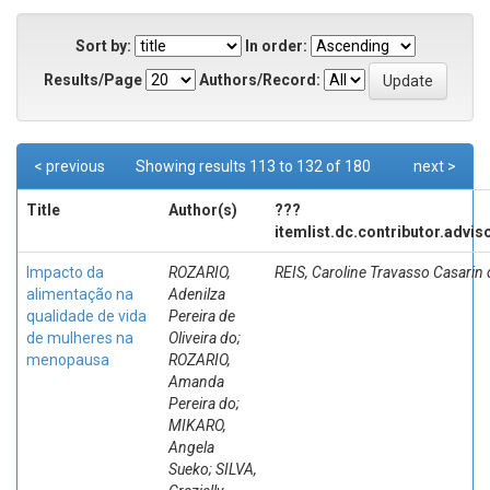
Sort by:
In order:
Results/Page
Authors/Record:
< previous
Showing results 113 to 132 of 180
next >
Title
Author(s)
???
itemlist.dc.contributor.advis
Impacto da
ROZARIO,
REIS, Caroline Travasso Casarin
alimentação na
Adenilza
qualidade de vida
Pereira de
de mulheres na
Oliveira do;
menopausa
ROZARIO,
Amanda
Pereira do;
MIKARO,
Angela
Sueko; SILVA,