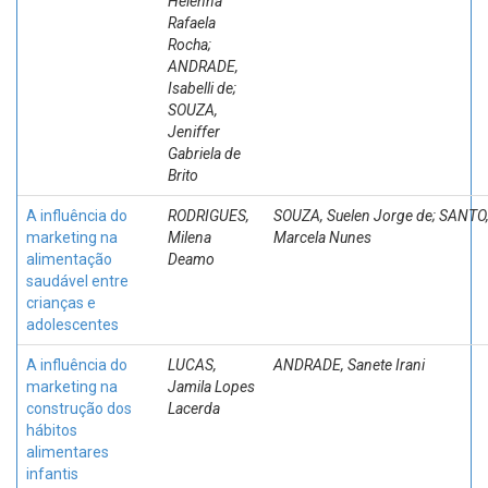
Helenna
Rafaela
Rocha;
ANDRADE,
Isabelli de;
SOUZA,
Jeniffer
Gabriela de
Brito
A influência do
RODRIGUES,
SOUZA, Suelen Jorge de; SANTO
marketing na
Milena
Marcela Nunes
alimentação
Deamo
saudável entre
crianças e
adolescentes
A influência do
LUCAS,
ANDRADE, Sanete Irani
marketing na
Jamila Lopes
construção dos
Lacerda
hábitos
alimentares
infantis