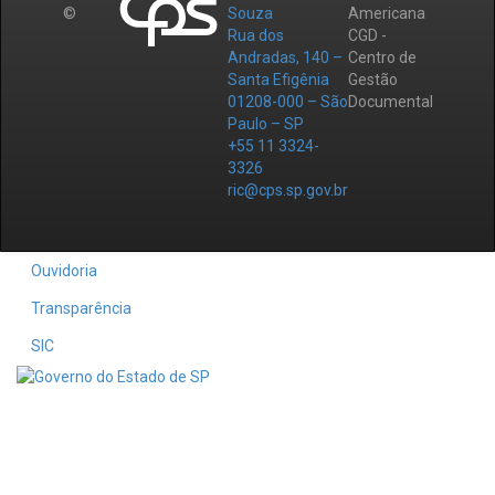
©
Souza
Americana
Rua dos
CGD -
Andradas, 140 –
Centro de
Santa Efigênia
Gestão
01208-000 – São
Documental
Paulo – SP
+55 11 3324-
3326
ric@cps.sp.gov.br
Ouvidoria
Transparência
SIC