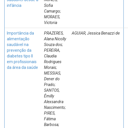
infância
Sofia
Camargo;
MORAES,
Victoria
Importância da
PRAZERES,
AGUIAR, Jessica Benazzi de
alimentação
Alana Nicolly
saudável na
Souza dos;
prevenção da
PEREIRA,
diabetes tipo II
Claudia
em profissionais
Rodrigues
da área da saúde
Morais;
MESSIAS,
Dener do
Prado;
SANTOS,
Êmilly
Alexsandra
Nascimento;
PIRES,
Fátima
Barbosa;