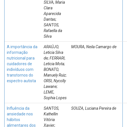
SILVA, Maria
Clara
Aparecida
Dantas;
SANTOS,
Rafaella da
Silva
A importância da
ARAÚJO,
MOURA, Neila Camargo de
informação
Leticia Silva
nutricional para
de; FERRARI,
cuidadores de
Leticia Mota;
indivíduos com
BONATO,
transtornos do
Manuely Ruiz;
espectro autista
ORSI, Nycolly
Lawane;
LEME,
Sophia Lopes
Influência da
SANTOS,
SOUZA, Luciana Pereira de
ansiedade nos
Kathellin
hábitos
Vitória
alimentares dos
Xavier;