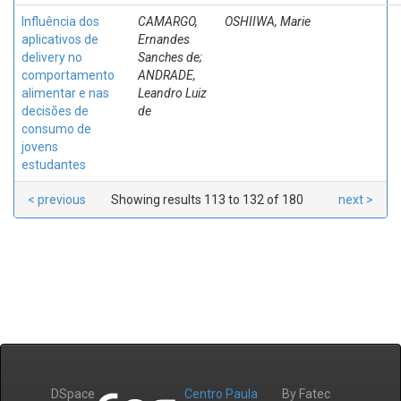
Influência dos
CAMARGO,
OSHIIWA, Marie
aplicativos de
Ernandes
delivery no
Sanches de;
comportamento
ANDRADE,
alimentar e nas
Leandro Luiz
decisões de
de
consumo de
jovens
estudantes
< previous
Showing results 113 to 132 of 180
next >
DSpace
Centro Paula
By Fatec