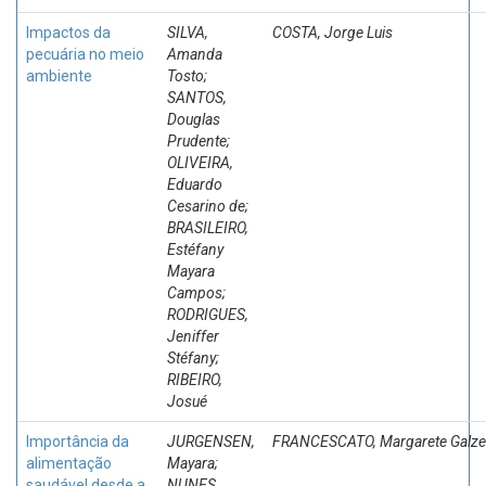
Impactos da
SILVA,
COSTA, Jorge Luis
pecuária no meio
Amanda
ambiente
Tosto;
SANTOS,
Douglas
Prudente;
OLIVEIRA,
Eduardo
Cesarino de;
BRASILEIRO,
Estéfany
Mayara
Campos;
RODRIGUES,
Jeniffer
Stéfany;
RIBEIRO,
Josué
Importância da
JURGENSEN,
FRANCESCATO, Margarete Galze
alimentação
Mayara;
saudável desde a
NUNES,