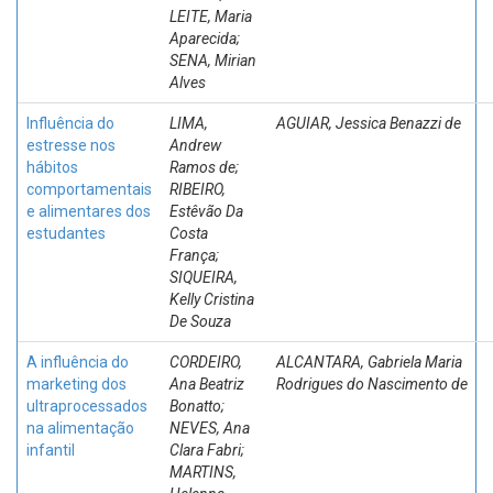
LEITE, Maria
Aparecida;
SENA, Mirian
Alves
Influência do
LIMA,
AGUIAR, Jessica Benazzi de
estresse nos
Andrew
hábitos
Ramos de;
comportamentais
RIBEIRO,
e alimentares dos
Estêvão Da
estudantes
Costa
França;
SIQUEIRA,
Kelly Cristina
De Souza
A influência do
CORDEIRO,
ALCANTARA, Gabriela Maria
marketing dos
Ana Beatriz
Rodrigues do Nascimento de
ultraprocessados
Bonatto;
na alimentação
NEVES, Ana
infantil
Clara Fabri;
MARTINS,