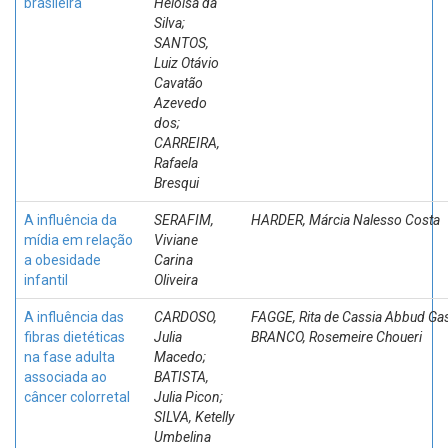
brasileira
Heloísa da
Silva;
SANTOS,
Luiz Otávio
Cavatão
Azevedo
dos;
CARREIRA,
Rafaela
Bresqui
A influência da
SERAFIM,
HARDER, Márcia Nalesso Costa
mídia em relação
Viviane
a obesidade
Carina
infantil
Oliveira
A influência das
CARDOSO,
FAGGE, Rita de Cassia Abbud Gas
fibras dietéticas
Julia
BRANCO, Rosemeire Choueri
na fase adulta
Macedo;
associada ao
BATISTA,
câncer colorretal
Julia Picon;
SILVA, Ketelly
Umbelina