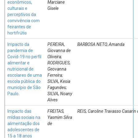
econômicos,
Marciane
culturais e
Gisele
perceptivos da
convivência com
feirantes de
hortifrútis
Impacto da
PEREIRA,
BARBOSA NETO, Amanda
pandemia de
Giovanna de
Covid-19 no perfil
Oliveira;
alimentar e
RODRIGUES,
nutricional de
Geovanna
escolares de uma
Ferreira;
escola pública do
SILVA, Kesia
município de São
Fagundes;
Paulo.
SILVA, Noany
Alves
Impacto das
FREITAS,
REIS, Caroline Travasso Casarin
mídias sociais na
Yasmim Silva
alimentação dos
de
adolescentes de
15 a 18 anos