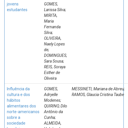
jovens
GOMES,
estudantes
Larissa Silva;
MIRITA,
Maria
Fernanda
Silva;
OLIVEIRA,
Naely Lopes
de;
DOMINGUES,
Sara Sousa;
REIS, Soraya
Esther de
Oliveira
Influência da
GOMES,
MESSINETI, Mariana de Abreu;
cultura e dos
Adryelle
RAMOS, Glaucia Cristina Taube
hábitos
Modenes;
alimentares dos
QUIRINO, Dilo
norte-americanos
Antônio da
sobre a
Cunha;
sociedade
ALMEIDA,