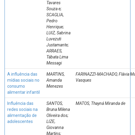
Tavares
Souza e;
SCAGLIA,
Pedro
Henrique;
LUIZ, Sabrina
Luvezuti
Justamante;
ARRAES,
Tábata Lima
Messagi
A influência das
MARTINS,
FARINAZZI-MACHADO, Flávia Ma
mídias sociais no
Amanda
Vasques
consumo
Menezes
alimentar infantil
Influência das
SANTOS,
MATOS, Thayná Miranda de
redes sociais na
Bruna Milena
alimentação de
Oliveira dos;
adolescentes
LIZE,
Giovanna
Martins;