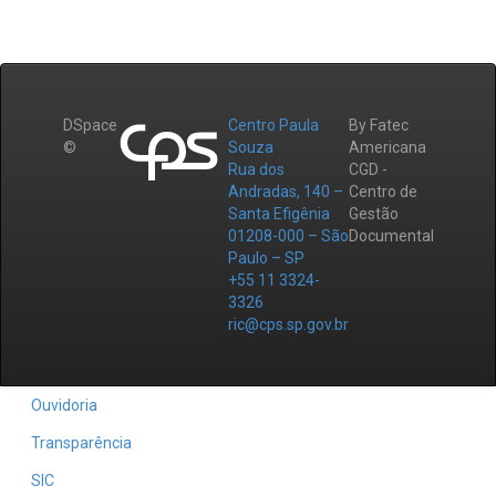
DSpace
Centro Paula
By Fatec
©
Souza
Americana
Rua dos
CGD -
Andradas, 140 –
Centro de
Santa Efigênia
Gestão
01208-000 – São
Documental
Paulo – SP
+55 11 3324-
3326
ric@cps.sp.gov.br
Ouvidoria
Transparência
SIC