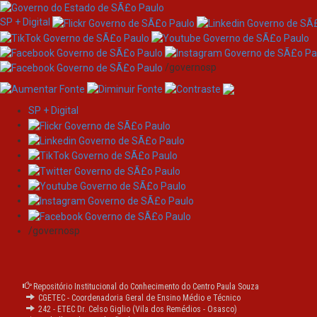
SP + Digital
/governosp
SP + Digital
Skip
navigation
Please use this identifier to cite or link to this item:
https://ric.cps.sp.gov.br/handle/123456789/40014
/governosp
Title:
Os impactos das dietas veganas e vegetarianas
em adultos praticantes de musculação
Repositório Institucional do Conhecimento do Centro Paula Souza
Other
The impacts of vegan and vegetarian diets on
CGETEC - Coordenadoria Geral de Ensino Médio e Técnico
Titles:
adults who practice bodybuilding
242 - ETEC Dr. Celso Giglio (Vila dos Remédios - Osasco)