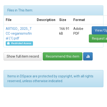
Files in This Item:
File
Description
Size
Format
ARTIGO_ 2025_T
166.91
Adobe
View/O
CC-veganismofin
kB
PDF
al (1).pdf
Request a
Restricted Access
Show full item record
Recommend this item
Items in DSpace are protected by copyright, with all rights
reserved, unless otherwise indicated.