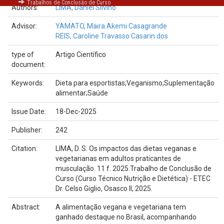
Trabalhos de Conclusão de Curso
Authors:
LIMA, Daniel Silvino
Advisor:
YAMATO, Maira Akemi Casagrande
REIS, Caroline Travasso Casarin dos
type of
Artigo Científico
document:
Keywords:
Dieta para esportistas;Veganismo;Suplementação
alimentar;Saúde
Issue Date:
18-Dec-2025
Publisher:
242
Citation:
LIMA, D. S. Os impactos das dietas veganas e
vegetarianas em adultos praticantes de
musculação. 11 f. 2025.Trabalho de Conclusão de
Curso (Curso Técnico Nutrição e Dietética) - ETEC
Dr. Celso Giglio, Osasco II, 2025.
Abstract:
A alimentação vegana e vegetariana tem
ganhado destaque no Brasil, acompanhando