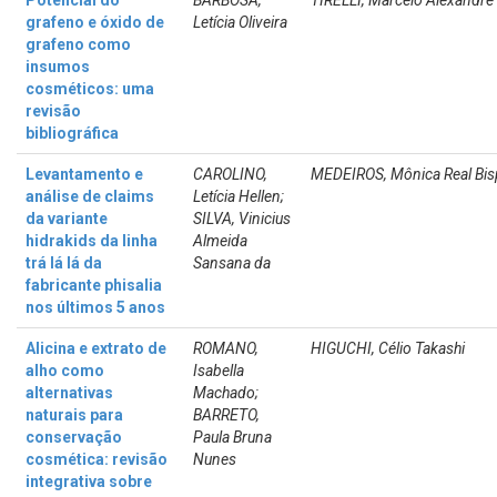
Potencial do
BARBOSA,
TIRELLI, Marcelo Alexandre
grafeno e óxido de
Letícia Oliveira
grafeno como
insumos
cosméticos: uma
revisão
bibliográfica
Levantamento e
CAROLINO,
MEDEIROS, Mônica Real Bi
análise de claims
Letícia Hellen;
da variante
SILVA, Vinicius
hidrakids da linha
Almeida
trá lá lá da
Sansana da
fabricante phisalia
nos últimos 5 anos
Alicina e extrato de
ROMANO,
HIGUCHI, Célio Takashi
alho como
Isabella
alternativas
Machado;
naturais para
BARRETO,
conservação
Paula Bruna
cosmética: revisão
Nunes
integrativa sobre