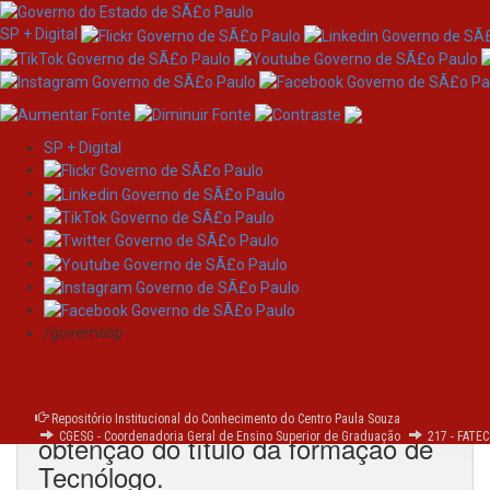
SP + Digital
SP + Digital
Skip
navigation
Trabalhos de Conclusão de
/governosp
Curso
Collection home page
Produção acadêmica discente para
Repositório Institucional do Conhecimento do Centro Paula Souza
obtenção do título da formação de
CGESG - Coordenadoria Geral de Ensino Superior de Graduação
217 - FATEC
Tecnólogo.