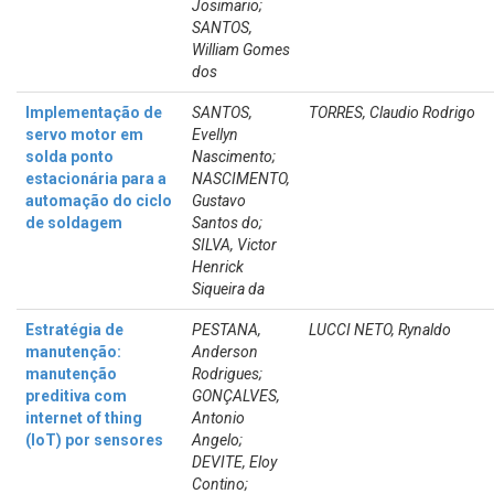
Josimario;
SANTOS,
William Gomes
dos
Implementação de
SANTOS,
TORRES, Claudio Rodrigo
servo motor em
Evellyn
solda ponto
Nascimento;
estacionária para a
NASCIMENTO,
automação do ciclo
Gustavo
de soldagem
Santos do;
SILVA, Victor
Henrick
Siqueira da
Estratégia de
PESTANA,
LUCCI NETO, Rynaldo
manutenção:
Anderson
manutenção
Rodrigues;
preditiva com
GONÇALVES,
internet of thing
Antonio
(IoT) por sensores
Angelo;
DEVITE, Eloy
Contino;