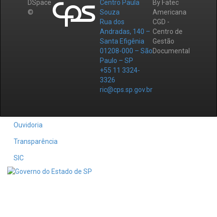
DSpace
Centro Paula
By Fatec
©
Souza
Americana
Rua dos
CGD -
Andradas, 140 –
Centro de
Santa Efigênia
Gestão
01208-000 – São
Documental
Paulo – SP
+55 11 3324-
3326
ric@cps.sp.gov.br
Ouvidoria
Transparência
SIC