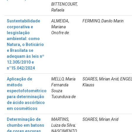
BITTENCOURT,
Rafaela
Sustentabilidade
ALMEIDA,
FERMINO, Danilo Marin
corporativa e
Mariana
lesgislação
Onofre de
ambiental: como
Natura, o Boticário
e Brasilata se
adequam às leis nº
12.305/2010 e
n°15.042/2024
Aplicação de
MELLO, Maria
SOARES, Mirian Arid; ENG
método
Fernanda
Klauss
espectofotométrico
Souza
para determinação
Tucunduva de
de ácido ascórbico
em cosméticos
Determinação de
MARTINS,
SOARES, Mirian Arid
chumbo em batons
Luiza da Silva;
de cores escuras
NASCIMENTO,