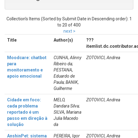
Collection's Items (Sorted by Submit Date in Descending order): 1
to 20 of 400
next >
Title
Author(s)
???
itemlist.dc.contributor.
Moodcare: chatbot
CUNHA, Alinny
ZOTOVICI, Andrea
para
Ribeiro da;
monitoramento e
PESTANA,
apoio emocional
Eduardo de
Paula; BANIK,
Guilherme
Cidade em foco:
MELO,
ZOTOVICI, Andrea
cada problema
Dandara Silva;
reportado é um
SILVA, Mariana
passo em direção à
Julia Macedo
solução
da
AnshinPet: sistema
PEREIRA, Igor
ZOTOVICI, Andrea