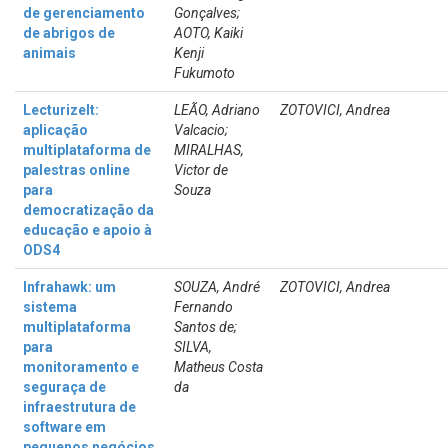
de gerenciamento
Gonçalves;
de abrigos de
AOTO, Kaiki
animais
Kenji
Fukumoto
LecturizeIt:
LEÃO, Adriano
ZOTOVICI, Andrea
aplicação
Valcacio;
multiplataforma de
MIRALHAS,
palestras online
Victor de
para
Souza
democratização da
educação e apoio à
ODS4
Infrahawk: um
SOUZA, André
ZOTOVICI, Andrea
sistema
Fernando
multiplataforma
Santos de;
para
SILVA,
monitoramento e
Matheus Costa
seguraça de
da
infraestrutura de
software em
pequenos negócios