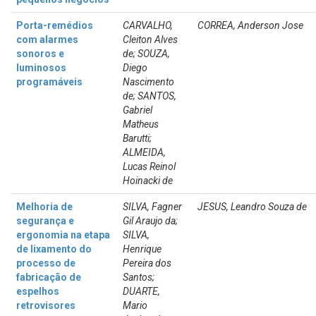
Porta-remédios
CARVALHO,
CORREA, Anderson Jose
com alarmes
Cleiton Alves
sonoros e
de; SOUZA,
luminosos
Diego
programáveis
Nascimento
de; SANTOS,
Gabriel
Matheus
Barutti;
ALMEIDA,
Lucas Reinol
Hoinacki de
Melhoria de
SILVA, Fagner
JESUS, Leandro Souza de
segurança e
Gil Araujo da;
ergonomia na etapa
SILVA,
de lixamento do
Henrique
processo de
Pereira dos
fabricação de
Santos;
espelhos
DUARTE,
retrovisores
Mario