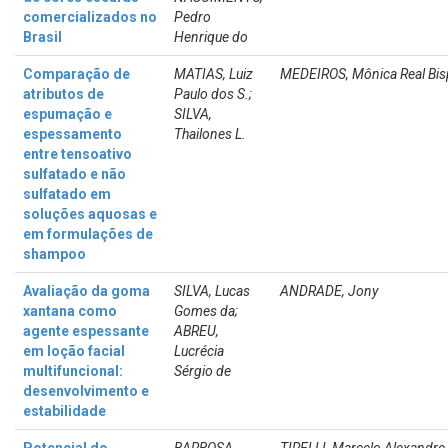
comercializados no
Pedro
Brasil
Henrique do
Comparação de
MATIAS, Luiz
MEDEIROS, Mônica Real Bi
atributos de
Paulo dos S.;
espumação e
SILVA,
espessamento
Thailones L.
entre tensoativo
sulfatado e não
sulfatado em
soluções aquosas e
em formulações de
shampoo
Avaliação da goma
SILVA, Lucas
ANDRADE, Jony
xantana como
Gomes da;
agente espessante
ABREU,
em loção facial
Lucrécia
multifuncional:
Sérgio de
desenvolvimento e
estabilidade