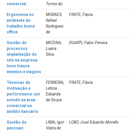
comercial
Torres do
Ergonomia no
MORAES,
FRATE, Flavia
ambiente de
Rafael
trabalho home
Rodrigues
office
de
Gestão de
MICENA,
DUARTI, Fabio Pereira
processos:
Luana
implantação do
Silva
site na empresa
lions trance
eventos e viagens
Técnicas de
FERREIRA,
FRATE, Flavia
motivação e
Leticia
performance: um
Eduarda
estudo na área
de Souza
comercial no
âmbito bancário
Gestão de
LIMA, Igor
LOBO, José Eduardo Morello
pessoas:
Vieira de