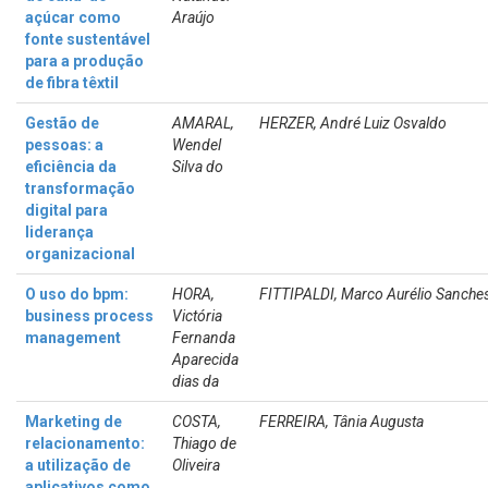
açúcar como
Araújo
fonte sustentável
para a produção
de fibra têxtil
Gestão de
AMARAL,
HERZER, André Luiz Osvaldo
pessoas: a
Wendel
eficiência da
Silva do
transformação
digital para
liderança
organizacional
O uso do bpm:
HORA,
FITTIPALDI, Marco Aurélio Sanche
business process
Victória
management
Fernanda
Aparecida
dias da
Marketing de
COSTA,
FERREIRA, Tânia Augusta
relacionamento:
Thiago de
a utilização de
Oliveira
aplicativos como