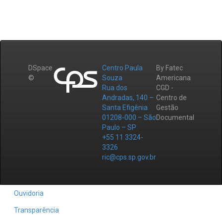
DSpace
Centro Paula
By Fatec
©
Souza
Americana
Rua dos
CGD -
Andradas, 140 –
Centro de
Santa Efigênia
Gestão
01208-000 – São
Documental
Paulo – SP
+55 11 3324-
3326
ric@cps.sp.gov.br
Ouvidoria
Transparência