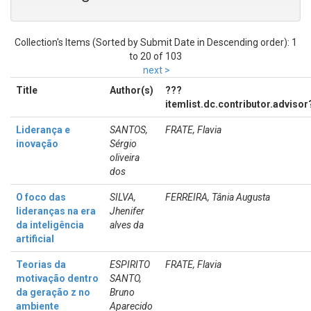
Collection's Items (Sorted by Submit Date in Descending order): 1
to 20 of 103
next >
Title
Author(s)
???
itemlist.dc.contributor.advisor
Liderança e
SANTOS,
FRATE, Flavia
inovação
Sérgio
oliveira
dos
O foco das
SILVA,
FERREIRA, Tânia Augusta
lideranças na era
Jhenifer
da inteligência
alves da
artificial
Teorias da
ESPIRITO
FRATE, Flavia
motivação dentro
SANTO,
da geração z no
Bruno
ambiente
Aparecido