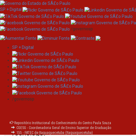
SP + Digital
/governosp
SP + Digital
Skip
navigation
Trabalhos de Conclusão de
Curso
Collection home page
/governosp
Produção acadêmica discente para
obtenção do título da formação de
Repositório Institucional do Conhecimento do Centro Paula Souza
CGESG - Coordenadoria Geral de Ensino Superior de Graduação
Tecnólogo.
155 - FATEC de Itaquaquecetuba (Itaquaquecetuba)