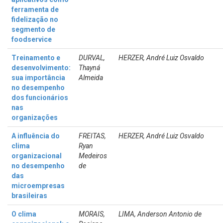
ferramenta de
fidelização no
segmento de
foodservice
Treinamento e
DURVAL,
HERZER, André Luiz Osvaldo
desenvolvimento:
Thayná
sua importância
Almeida
no desempenho
dos funcionários
nas
organizações
A influência do
FREITAS,
HERZER, André Luiz Osvaldo
clima
Ryan
organizacional
Medeiros
no desempenho
de
das
microempresas
brasileiras
O clima
MORAIS,
LIMA, Anderson Antonio de