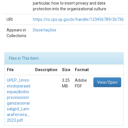
particular, how to insert privacy and data
protection into the organizational culture.
URI:
https://ric.cps.sp.gov.br/handle/123456789/26736
Appears in
Dissertações
Collections:
Files in This Item:
File
Description
Size
Format
UPEP_Umm
3.25
Adobe
View/Open
etodoparaad
MB
PDF
equaçãodos
processosor
ganizacionai
salgpd_Lam
araFerreira_
2023.pdf