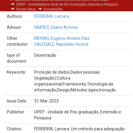
CGPEP - Coordenadoria Geral de Pós-Graduação, Extensão e Pesquisa
framework
Scricto Sensu
Dissertações
Authors:
FERREIRA, Lamara
Advisor:
SIMÕES, Eliane Antonio
Other
MERINO, Eugenio Andrés Díaz
contributor:
GALEGALE, Napoleão Verardi
type of
Dissertação
document:
Keywords:
Proteção de dados;Dados pessoais
(legislação);Cultura
organizacional;Frameworks;Tecnologia da
informação;Design;Métodos ágeis;Inovação
Issue Date:
31-Mar-2023
Publisher:
UPEP - Unidade de Pós-graduação, Extensão e
Pesquisa
Citation:
FERREIRA, Lamara. Um método para adequação