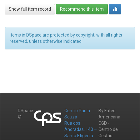
Show full item record
Recommend this item
Items in DSpace are protected by copyright, with all rights
reserved, unless otherwise indicated.
DSpace
Centro Paula
By Fatec
©
Souza
Americana
Rua dos
CGD -
Andradas, 140 –
Centro de
Santa Efigênia
Gestão