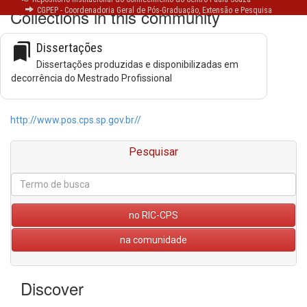
Collections in this community
CGPEP - Coordenadoria Geral de Pós-Graduação, Extensão e Pesquisa
bookmarks
Dissertações
Dissertações produzidas e disponibilizadas em
decorrência do Mestrado Profissional
http://www.pos.cps.sp.gov.br//
Pesquisar
no RIC-CPS
na comunidade
Discover