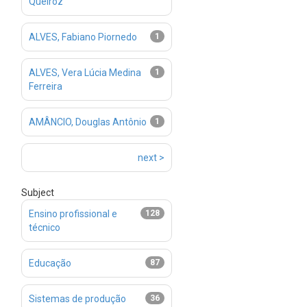
Queiroz
ALVES, Fabiano Piornedo
1
ALVES, Vera Lúcia Medina
1
Ferreira
AMÂNCIO, Douglas Antônio
1
next >
Subject
Ensino profissional e
128
técnico
Educação
87
Sistemas de produção
36