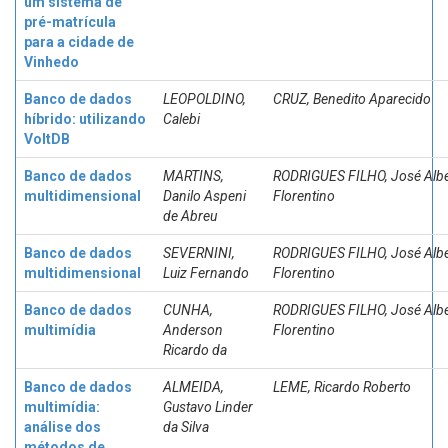
um sistema de
pré-matrícula
para a cidade de
Vinhedo
Banco de dados
LEOPOLDINO,
CRUZ, Benedito Aparecido
híbrido: utilizando
Calebi
VoltDB
Banco de dados
MARTINS,
RODRIGUES FILHO, José Albe
multidimensional
Danilo Aspeni
Florentino
de Abreu
Banco de dados
SEVERNINI,
RODRIGUES FILHO, José Albe
multidimensional
Luiz Fernando
Florentino
Banco de dados
CUNHA,
RODRIGUES FILHO, José Albe
multimídia
Anderson
Florentino
Ricardo da
Banco de dados
ALMEIDA,
LEME, Ricardo Roberto
multimídia:
Gustavo Linder
análise dos
da Silva
métodos de