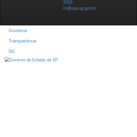
3326
ric@cps.sp.gov.br
Ouvidoria
Transparência
SIC