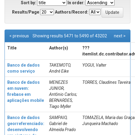
Sort by:
In order:
Results/Page
Authors/Record:
< previous
Showing results 5471 to 5490 of 43202
next >
Title
Author(s)
???
itemlist.dc.contributor.a
Banco de dados
TAKEMOTO,
YOGUI, Valter
como serviço
André Eike
Banco de dados
MENEZES
TORRES, Claudines Taveira
em nuvem:
JUNIOR,
firebase em
Antônio Carlos;
aplicações mobile
BERNARDES,
Tiago Myller
Banco de dados
SAMPAIO,
TOMAZELA, Maria das Graça
georreferenciado:
Gabriel de
Junqueira Machado
desenvolvendo
Almeida Prado