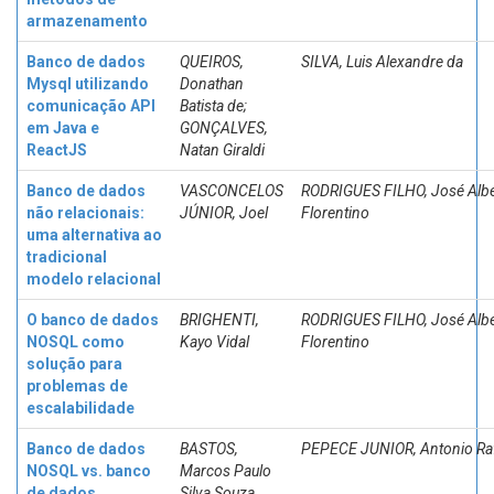
armazenamento
Banco de dados
QUEIROS,
SILVA, Luis Alexandre da
Mysql utilizando
Donathan
comunicação API
Batista de;
em Java e
GONÇALVES,
ReactJS
Natan Giraldi
Banco de dados
VASCONCELOS
RODRIGUES FILHO, José Albe
não relacionais:
JÚNIOR, Joel
Florentino
uma alternativa ao
tradicional
modelo relacional
O banco de dados
BRIGHENTI,
RODRIGUES FILHO, José Albe
NOSQL como
Kayo Vidal
Florentino
solução para
problemas de
escalabilidade
Banco de dados
BASTOS,
PEPECE JUNIOR, Antonio Ra
NOSQL vs. banco
Marcos Paulo
de dados
Silva Souza