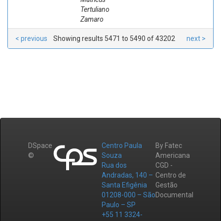
Tertuliano
Zamaro
< previous
Showing results 5471 to 5490 of 43202
next >
DSpace
Centro Paula
By Fatec
©
Souza
Americana
Rua dos
CGD -
Andradas, 140 –
Centro de
Santa Efigênia
Gestão
01208-000 – São
Documental
Paulo – SP
+55 11 3324-