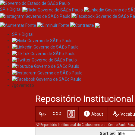
SP + Digital
SP + Digital
Skip
Browsing by Subject Ab
navigation
/governosp
Repositório Institucion
Jump to:
0-9
A
info
spellcheck
About
Vocabul
Repositório Institucional do Conhecimento do Centro Paula Souz
Sort by: