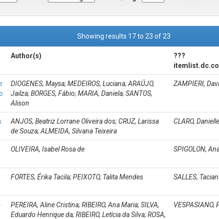
Showing results 17 to 23 of 23
Author(s)
???
itemlist.dc.c
e
DIOGENES, Maysa; MEDEIROS, Luciana; ARAÚJO,
ZAMPIERI, Davi
o
Jailza; BORGES, Fábio; MARIA, Daniela; SANTOS,
Alison
s
ANJOS, Beatriz Lorrane Oliveira dos; CRUZ, Larissa
CLARO, Danielle
de Souza; ALMEIDA, Silvana Teixeira
OLIVEIRA, Isabel Rosa de
SPIGOLON, Ana
FORTES, Érika Tacila; PEIXOTO, Talita Mendes
SALLES, Tacian
-
PEREIRA, Aline Cristina; RIBEIRO, Ana Maria; SILVA,
VESPASIANO, P
Eduardo Henrique da; RIBEIRO, Letícia da Silva; ROSA,