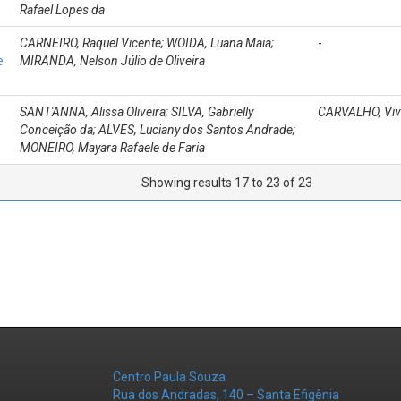
Rafael Lopes da
CARNEIRO, Raquel Vicente; WOIDA, Luana Maia;
-
e
MIRANDA, Nelson Júlio de Oliveira
SANT'ANNA, Alissa Oliveira; SILVA, Gabrielly
CARVALHO, Viv
Conceição da; ALVES, Luciany dos Santos Andrade;
MONEIRO, Mayara Rafaele de Faria
Showing results 17 to 23 of 23
Centro Paula Souza
Rua dos Andradas, 140 – Santa Efigênia