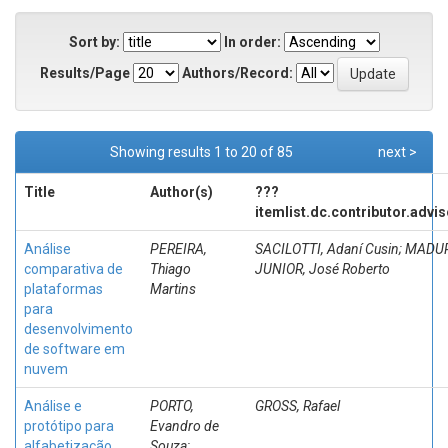
Sort by:
In order:
Results/Page
Authors/Record:
Showing results 1 to 20 of 85
next >
Title
Author(s)
???
itemlist.dc.contributor.advi
Análise
PEREIRA,
SACILOTTI, Adaní Cusin; MADU
comparativa de
Thiago
JUNIOR, José Roberto
plataformas
Martins
para
desenvolvimento
de software em
nuvem
Análise e
PORTO,
GROSS, Rafael
protótipo para
Evandro de
alfabetização
Souza;