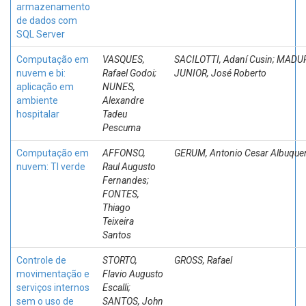
armazenamento
de dados com
SQL Server
Computação em
VASQUES,
SACILOTTI, Adaní Cusin; MADU
nuvem e bi:
Rafael Godoi;
JUNIOR, José Roberto
aplicação em
NUNES,
ambiente
Alexandre
hospitalar
Tadeu
Pescuma
Computação em
AFFONSO,
GERUM, Antonio Cesar Albuque
nuvem: TI verde
Raul Augusto
Fernandes;
FONTES,
Thiago
Teixeira
Santos
Controle de
STORTO,
GROSS, Rafael
movimentação e
Flavio Augusto
serviços internos
Escalli;
sem o uso de
SANTOS, John