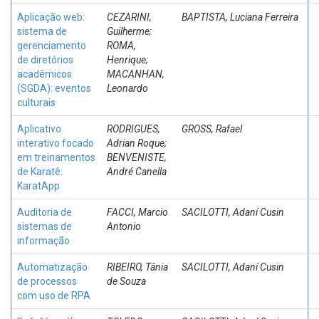
Aplicação web:
CEZARINI,
BAPTISTA, Luciana Ferreira
sistema de
Guilherme;
gerenciamento
ROMA,
de diretórios
Henrique;
acadêmicos
MACANHAN,
(SGDA): eventos
Leonardo
culturais
Aplicativo
RODRIGUES,
GROSS, Rafael
interativo focado
Adrian Roque;
em treinamentos
BENVENISTE,
de Karatê:
André Canella
KaratApp
Auditoria de
FACCI, Marcio
SACILOTTI, Adaní Cusin
sistemas de
Antonio
informação
Automatização
RIBEIRO, Tânia
SACILOTTI, Adaní Cusin
de processos
de Souza
com uso de RPA