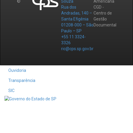
©
Souza
Americana
Rua dos
CGD -
Andradas, 140 –
Centro de
Santa Efigênia
Gestão
01208-000 – São
Documental
Paulo – SP
+55 11 3324-
3326
ric@cps.sp.gov.br
Ouvidoria
Transparência
SIC