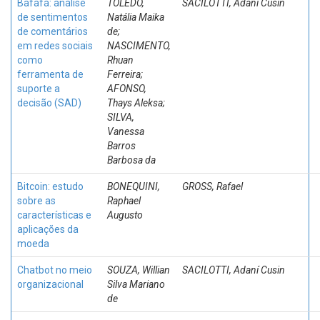
Bafafá: análise
TOLEDO,
SACILOTTI, Adaní Cusin
de sentimentos
Natália Maika
de comentários
de;
em redes sociais
NASCIMENTO,
como
Rhuan
ferramenta de
Ferreira;
suporte a
AFONSO,
decisão (SAD)
Thays Aleksa;
SILVA,
Vanessa
Barros
Barbosa da
Bitcoin: estudo
BONEQUINI,
GROSS, Rafael
sobre as
Raphael
características e
Augusto
aplicações da
moeda
Chatbot no meio
SOUZA, Willian
SACILOTTI, Adaní Cusin
organizacional
Silva Mariano
de