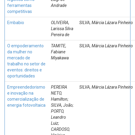
ferramentas
Andrade
competitivas
Embabio
OLIVEIRA,
SILVA, Márcia Lázara Pinheiro
Larissa Silva
Pereira de
O empoderamento
TAMITE,
SILVA, Márcia Lázara Pinheiro
da mulher no
Fabiane
mercado de
Miyakawa
trabalho no setor de
eventos: direitos e
oportunidades
Empreendedorismo
PEREIRA
SILVA, Márcia Lázara Pinheiro
e inovação na
NETO,
comercialização de
Hamilton;
energia fotovoltaica
SILVA, João;
PORTO,
Leandro
Luiz;
CARDOSO,