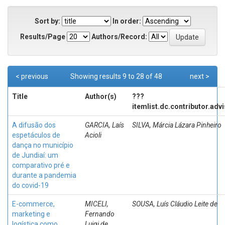
Sort by:
In order:
Results/Page
Authors/Record:
< previous
Showing results 9 to 28 of 48
next >
Title
Author(s)
???
itemlist.dc.contributor.adv
A difusão dos
GARCIA, Laís
SILVA, Márcia Lázara Pinheiro
espetáculos de
Acioli
dança no município
de Jundiaí: um
comparativo pré e
durante a pandemia
do covid-19
E-commerce,
MICELI,
SOUSA, Luís Cláudio Leite de
marketing e
Fernando
logística como
Luigi de