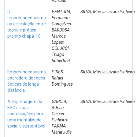
Vinícius
O
VENTURA,
SILVA, Márcia Lázara Pinheiro
empreendedorismo
Fernando
na articulação entre
Gonçalves;
teoria e prática:
BARBOSA,
projeto chapa 1.0
Marcos
Lopes;
COLUCCI,
Thiago
Roberto P.
Empreendedorismo:
PIRES,
SILVA, Márcia Lázara Pinheiro
operadora de redes
Rafael
ópticas de longa
Domingues
distância
A engrenagem do
GARCIA,
SILVA, Márcia Lázara Pinheiro
ESG e suas
Adrian
contribuições para
Caiuan
uma mentalidade
Pinheiro;
social e sustentável
PARMA,
Maria Júlia