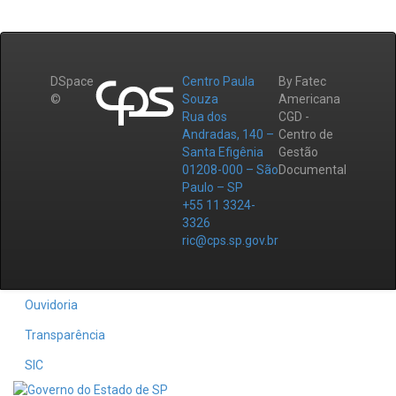
DSpace
Centro Paula
By Fatec
©
Souza
Americana
Rua dos
CGD -
Andradas, 140 –
Centro de
Santa Efigênia
Gestão
01208-000 – São
Documental
Paulo – SP
+55 11 3324-
3326
ric@cps.sp.gov.br
Ouvidoria
Transparência
SIC