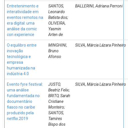
Entretenimento e
SANTOS,
BALLERINI, Adriana Perroni
interatividade em
Leonardo
eventos remotos na
Batista dos;
era digital: uma
OLIVEIRA,
análise da comic
Yasmin
con experience
Arten de
O equilibro entre
MINGHINI,
SILVA, Márcia Lázara Pinheiro
inovação
Bruno
tecnológica e
Afonso
empresa
humanizada na
indústria 4.0
Evento fyre festival:
JUSTO,
SILVA, Márcia Lázara Pinheiro
uma análise
Beatriz Felix;
fundamentada no
BRITO, Sarah
documentário
Cristiane
fiasco no caribe
Monteiro;
produzido pela
SANTOS,
netflix.2019
Tamires
Bispo dos