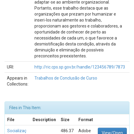
adaptar-se ao ambiente organizacional.
Portanto, esse trabalho destaca que as
organizações que prezam por humanizar e
inseri-los naturalmente ao trabalho,
proporcionam aos gestores e colaboradores, a
oportunidade de conhecer de perto as
necessidades de cada um, o que favorece a
desmistificação desta condição, através da
diminuição e eliminação de possíveis
preconceitos preexistentes.
URI:
http://ric.cps.sp.gov.br/handle/123456789/7873
Appears in
Trabalhos de Conclusão de Curso
Collections:
Files in This Item:
File
Description
Size
Format
Socializaç
486.37
Adobe
View/Open