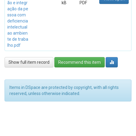
ão e integr
kB
PDF
ação da pe
ssoa com
deficiencia
intelectual
ao ambien
te de traba
lho.pdf
Show full item record
Recommend this item
Items in DSpace are protected by copyright, with all rights
reserved, unless otherwise indicated.