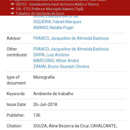
Authors:
SOUZA, Aline Bezerra da Cruz
CGETEC - Coordenadoria Geral de Ensino Médio e Técnico
136 - ETEC Professor Massuyuki Kawano (Tupã)
CAVALCANTE, Amanda Mendes
Trabalhos de Conclusão de Curso
SILVA, Edileuza Berto da
SIQUEIRA, Fabieli Marques
AMARO, Natália Pugin
Advisor:
FRANCO, Jacqueline de Almeida Barbosa
Other
FRANCO, Jacqueline de Almeida Barbosa
contributor:
SIRPA, Luiz Antônio
MARCÓRIO, Wilcer André
ZAMAI, Bruno Giuseph Oliveira
type of
Monografia
document:
Keywords:
Ambiente de trabalho
Issue Date:
26-Jun-2018
Publisher:
136
Citation:
SOUZA, Aline Bezerra da Cruz; CAVALCANTE,