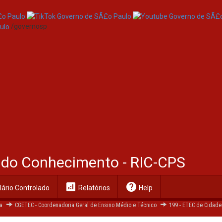
/governosp
:
https://ric.cps.sp.gov.br/handle/123456789/5664
al do Conhecimento - RIC-CPS
analytics
help
ário Controlado
Relatórios
Help
a
CGETEC - Coordenadoria Geral de Ensino Médio e Técnico
199 - ETEC de Cidade