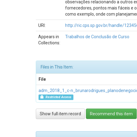
observações relacionando a outros e
fornecedores, pontos mais fáceis e o
como exemplo, onde com planejamento
URI:
http://ric.cps.sp.gov.br/handle/123
Appears in
Trabalhos de Conclusão de Curso
Collections:
Files in This Item:
File
adm_2018_1_c-n_brunarodrigues_planodenegoci
Restricted Access
Show full item record
Recommend this item