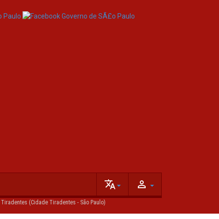
translate
person_outline
 Tiradentes (Cidade Tiradentes - São Paulo)