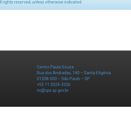
l rights reserved, unless otherwise indicated.
Centro Paula Souza
Rua dos Andradas, 140 – Santa Efigênia
01208-000 – São Paulo – SP
+55 11 3324-3326
ric@cps.sp.gov.br