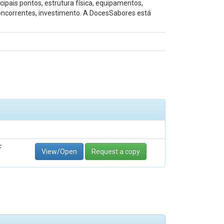
pais pontos, estrutura física, equipamentos,
concorrentes, investimento. A DocesSabores está
F
View/Open
Request a copy