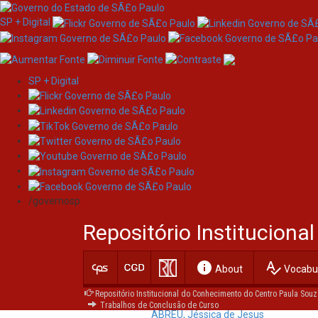
SP + Digital
SP + Digital
Skip
navigation
Please use this identifier to cite or link to this item
/governosp
Repositório Institucion
Title:
Plano de negócio - Docessabores
Other
Business Plan - Docessabores
info
spellcheck
About
Vocabul
Titles:
Repositório Institucional do Conhecimento do Centro Paula Souz
Authors:
ALVES, Bruna Rodrigues
Trabalhos de Conclusão de Curso
ABREU, Jéssica de Jesus