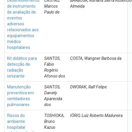
Desenvolvimento
CASTRO,
BARBOSA, Adriana Sierra Assencio
de instrumento
Marcos
Almeida
de avaliação de
Paulo de
eventos
adversos
relacionados aos
equipamentos
médico
hospitalares
Kit didático para
SANTOS,
COSTA, Wangner Barbosa da
detecção de
Fábio
radiação
Rogério
ionizante
Afonso dos
Manutenção
SANTOS,
DWORAK, Ralf Felipe
preventiva em
Daniely
ventiladores
Aparecida
pulmonares
dos
Riscos do
TOSHIOKA,
IÓRIO, Luiz Roberto Madureira
ambiente
Bruno
hospitalar
Kazuo