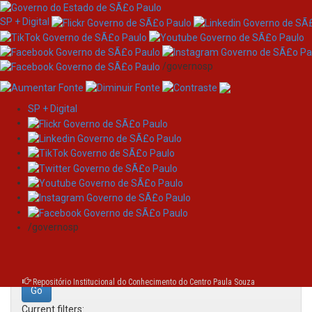
SP + Digital
/governosp
SP + Digital
Skip
Search
navigation
Search:
/governosp
for
Repositório Institucional do Conhecimento do Centro Paula Souza
Current filters: