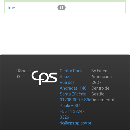
true
31
DSpace
Centro Paula
By Fatec
©
Souza
Americana
Rua dos
CGD -
Andradas, 140 –
Centro de
Santa Efigênia
Gestão
01208-000 – São
Documental
Paulo – SP
+55 11 3324-
3326
ric@cps.sp.gov.br