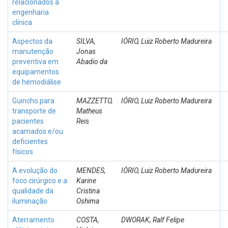
relacionados à
engenharia
clínica
Aspectos da
SILVA,
IÓRIO, Luiz Roberto Madureira
manutenção
Jonas
preventiva em
Abadio da
equipamentos
de hemodiálise
Guincho para
MAZZETTO,
IÓRIO, Luiz Roberto Madureira
transporte de
Matheus
pacientes
Reis
acamados e/ou
deficientes
físicos
A evolução do
MENDES,
IÓRIO, Luiz Roberto Madureira
foco cirúrgico e a
Karine
qualidade da
Cristina
iluminação
Oshima
Aterramento
COSTA,
DWORAK, Ralf Felipe