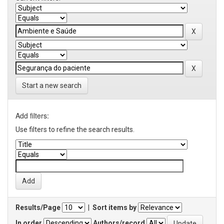
Start a new search
Add filters:
Use filters to refine the search results.
Results/Page
|
Sort items by
In order
Authors/record