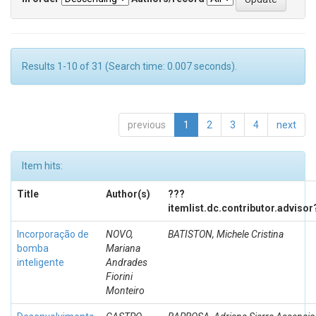
Results 1-10 of 31 (Search time: 0.007 seconds).
previous
1
2
3
4
next
Item hits:
Title
Author(s)
???
itemlist.dc.contributor.advisor
Incorporação de
NOVO,
BATISTON, Michele Cristina
bomba
Mariana
inteligente
Andrades
Fiorini
Monteiro