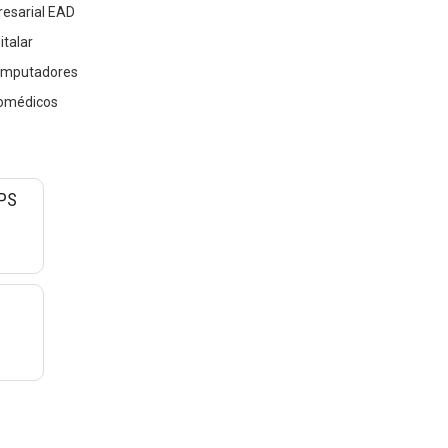
resarial EAD
talar
Computadores
iomédicos
CPS