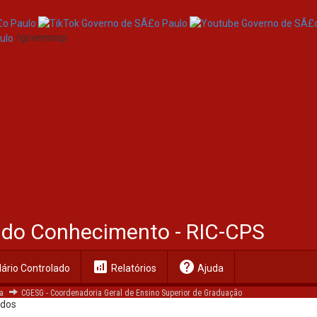
/governosp
Bauru)
al do Conhecimento - RIC-CPS
senvolvimento de Sistemas - Articulação da Formação Profissional Méd
analytics
help
ário Controlado
Relatórios
Ajuda
ndustrial
a
CGESG - Coordenadoria Geral de Ensino Superior de Graduação
ados