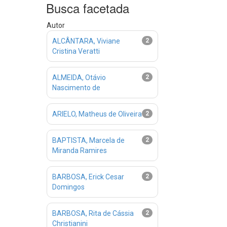
Busca facetada
Autor
ALCÂNTARA, Viviane
2
Cristina Veratti
ALMEIDA, Otávio
2
Nascimento de
ARIELO, Matheus de Oliveira
2
BAPTISTA, Marcela de
2
Miranda Ramires
BARBOSA, Erick Cesar
2
Domingos
BARBOSA, Rita de Cássia
2
Christianini