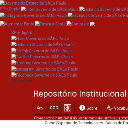
SP + Digital
SP + Digital
Skip
196 - FATEC de Bauru (
navigation
/governosp
Cursos Superiores de Tecnologia
Repositório Institucion
Curso Superior de Tecnologia em Análise e De
Superior (AMS)
info
spellcheck
Sobre
Vocabul
Curso Superior de Tecnologia em Automação I
Repositório Institucional do Conhecimento do Centro Paula Souz
Curso Superior de Tecnologia em Banco de D