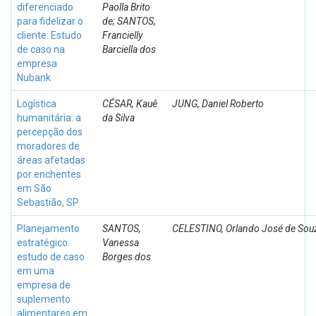
diferenciado
Paolla Brito
para fidelizar o
de; SANTOS,
cliente: Estudo
Francielly
de caso na
Barciella dos
empresa
Nubank
Logística
CÉSAR, Kauê
JUNG, Daniel Roberto
humanitária: a
da Silva
percepção dos
moradores de
áreas afetadas
por enchentes
em São
Sebastião, SP
Planejamento
SANTOS,
CELESTINO, Orlando José de Sou
estratégico:
Vanessa
estudo de caso
Borges dos
em uma
empresa de
suplemento
alimentares em