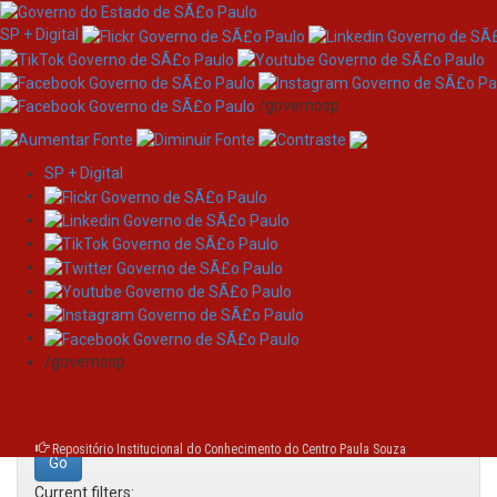
SP + Digital
/governosp
SP + Digital
Skip
Search
navigation
Search:
/governosp
for
Repositório Institucional do Conhecimento do Centro Paula Souza
Current filters: