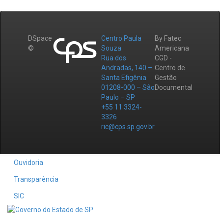
DSpace
Centro Paula
By Fatec
©
Souza
Americana
Rua dos
CGD -
Andradas, 140 –
Centro de
Santa Efigênia
Gestão
01208-000 – São
Documental
Paulo – SP
+55 11 3324-
3326
ric@cps.sp.gov.br
Ouvidoria
Transparência
SIC