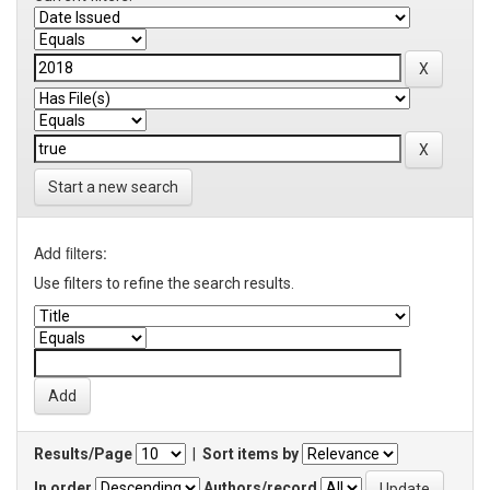
Start a new search
Add filters:
Use filters to refine the search results.
Results/Page
|
Sort items by
In order
Authors/record