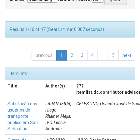
Results 1-10 of 47 (Search time: 0.007 seconds).
previous
1
2
3
4
...
5
next
Item hits:
Title
Author(s)
???
itemlist.dc.contributor.adviso
Satisfação dos
LARANJEIRA,
CELESTINO, Orlando José de Sou
usuários do
Hiago
transporte
Rhainer Mejia;
público em São
IVO, Letícia
Sebastião
Andrade