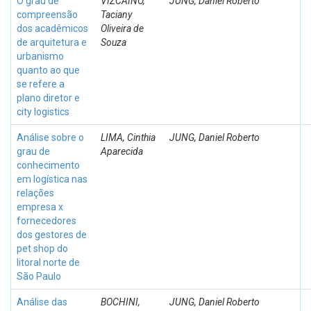
O grau de
VIZCAINO,
JUNG, Daniel Roberto
compreensão
Taciany
dos acadêmicos
Oliveira de
de arquitetura e
Souza
urbanismo
quanto ao que
se refere a
plano diretor e
city logistics
Análise sobre o
LIMA, Cinthia
JUNG, Daniel Roberto
grau de
Aparecida
conhecimento
em logística nas
relações
empresa x
fornecedores
dos gestores de
pet shop do
litoral norte de
São Paulo
Análise das
BOCHINI,
JUNG, Daniel Roberto