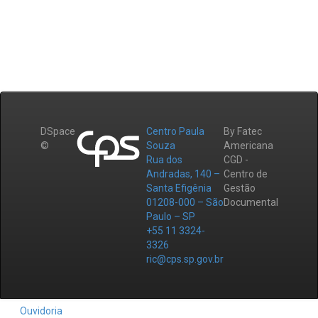
DSpace
Centro Paula
By Fatec
©
Souza
Americana
Rua dos
CGD -
Andradas, 140 –
Centro de
Santa Efigênia
Gestão
01208-000 – São
Documental
Paulo – SP
+55 11 3324-
3326
ric@cps.sp.gov.br
Ouvidoria