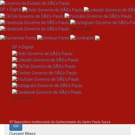
SP + Digital
/governosp
SP + Digital
Skip
Search
navigation
Search:
/governosp
for
Repositório Institucional do Conhecimento do Centro Paula Souza
Current filters: