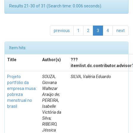
Results 21-30 of 31 (Search time: 0.006 seconds).
previous
1
2
3
4
next
Item hits:
Title
Author(s)
???
itemlist.dc.contributor.advisor
Projeto
SOUZA,
SILVA, Valéria Eduardo
portfólio da
Giovana
empresa musa:
Waltezar
pobreza
Araújo de;
menstrual no
PEREIRA,
brasil
Isabelle
Victória da
Silva;
RIBEIRO,
Jéssica