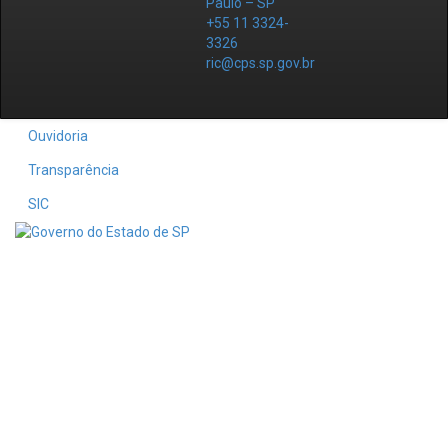
Paulo – SP
+55 11 3324-
3326
ric@cps.sp.gov.br
Ouvidoria
Transparência
SIC