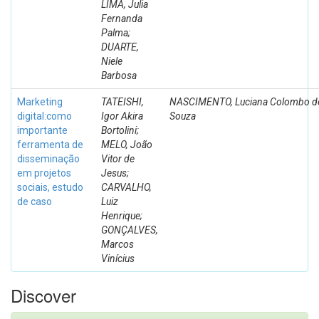
LIMA, Julia
Fernanda
Palma;
DUARTE,
Niele
Barbosa
Marketing
TATEISHI,
NASCIMENTO, Luciana Colombo d
digital:como
Igor Akira
Souza
importante
Bortolini;
ferramenta de
MELO, João
disseminação
Vitor de
em projetos
Jesus;
sociais, estudo
CARVALHO,
de caso
Luiz
Henrique;
GONÇALVES,
Marcos
Vinícius
Discover