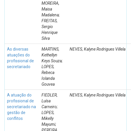
MOREIRA,
Maisa
Madalena;
FREITAS,
Sergio
Henrique
Silva
As diversas
MARTINS,
NEVES, Kalyne Rodrigues Villela
atuações do
Kethellyn
profissional de
Keys Souza;
secretariado
LOPES,
Rebeca
Iolanda
Gouvea
A atuação do
FIEDLER,
NEVES, Kalyne Rodrigues Villela
profissional de
Luísa
secretariado na
Carneiro;
gestão de
LOPES,
conflitos
Mikelly
Mayumi;
PEREIRA,