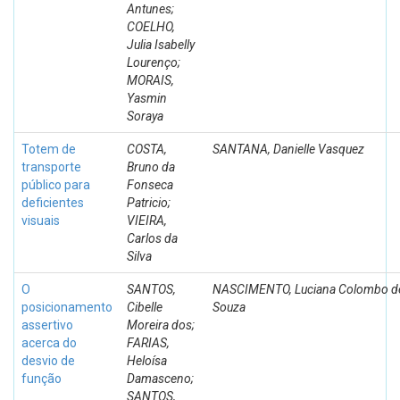
Antunes;
COELHO,
Julia Isabelly
Lourenço;
MORAIS,
Yasmin
Soraya
Totem de
COSTA,
SANTANA, Danielle Vasquez
transporte
Bruno da
público para
Fonseca
deficientes
Patricio;
visuais
VIEIRA,
Carlos da
Silva
O
SANTOS,
NASCIMENTO, Luciana Colombo d
posicionamento
Cibelle
Souza
assertivo
Moreira dos;
acerca do
FARIAS,
desvio de
Heloísa
função
Damasceno;
SANTOS,