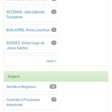
BEZERRA, Júlia Gabriele
1
Gonçalves
BONJORNE, Anne Lourenço
1
BORGES, Victor Hugo de
1
Jesus Santos
next >
Subject
Gestão e Negócios
24
Controle e Processos
7
Industriais