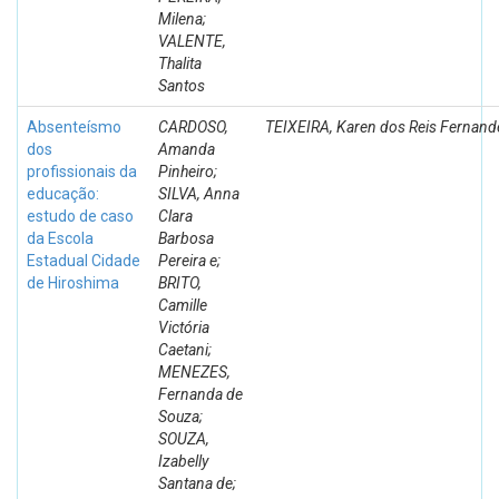
Milena;
VALENTE,
Thalita
Santos
Absenteísmo
CARDOSO,
TEIXEIRA, Karen dos Reis Fernand
dos
Amanda
profissionais da
Pinheiro;
educação:
SILVA, Anna
estudo de caso
Clara
da Escola
Barbosa
Estadual Cidade
Pereira e;
de Hiroshima
BRITO,
Camille
Victória
Caetani;
MENEZES,
Fernanda de
Souza;
SOUZA,
Izabelly
Santana de;