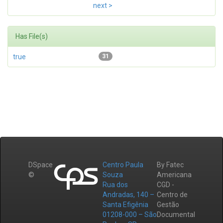
next >
Has File(s)
true
31
DSpace
Centro Paula
By Fatec
©
Souza
Americana
Rua dos
CGD -
Andradas, 140 –
Centro de
Santa Efigênia
Gestão
01208-000 – São
Documental