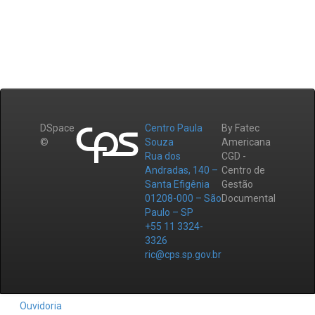
DSpace
Centro Paula
By Fatec
©
Souza
Americana
Rua dos
CGD -
Andradas, 140 –
Centro de
Santa Efigênia
Gestão
01208-000 – São
Documental
Paulo – SP
+55 11 3324-
3326
ric@cps.sp.gov.br
Ouvidoria