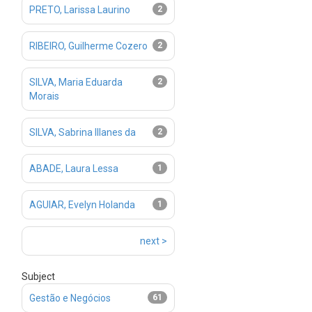
PRETO, Larissa Laurino
2
RIBEIRO, Guilherme Cozero
2
SILVA, Maria Eduarda
2
Morais
SILVA, Sabrina Illanes da
2
ABADE, Laura Lessa
1
AGUIAR, Evelyn Holanda
1
next >
Subject
Gestão e Negócios
61