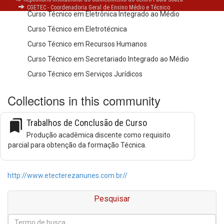
CGETEC - Coordenadoria Geral de Ensino Médio e Técnico
Curso Técnico em Eletrônica Integrado ao Médio
Curso Técnico em Eletrotécnica
Curso Técnico em Recursos Humanos
Curso Técnico em Secretariado Integrado ao Médio
Curso Técnico em Serviços Jurídicos
Collections in this community
bookmarks
Trabalhos de Conclusão de Curso
Produção acadêmica discente como requisito
parcial para obtenção da formação Técnica.
http://www.etecterezanunes.com.br//
Pesquisar