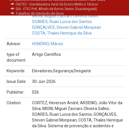
Authors:
CORTEZ, Heverson André
CGETEC - Coordenadoria Geral de Ensino Médio e Técnico
026 - ETEC Prof. Alfredo de Barros Santos (Guaratinguetá)
ARSENIO, João Vitor da Silva
Trabalhos de Conclusão de Curso
MIONI, Miguel Zaccaro Oliveira Salles
SOARES, Ruan Lucca dos Santos
GONÇALVES, Steven Gabriel Monpean
COSTA, Thales Henrique da Silva
Advisor:
HONÓRIO, Márcio
type of
Artigo Científico
document:
Keywords:
Elevadores;Segurança;Desgaste
Issue Date:
30-Jun-2026
Publisher:
026
Citation:
CORTEZ, Heverson André; ARSENIO, João Vitor da
Silva; MIONI, Miguel Zaccaro Oliveira Salles;
SOARES, Ruan Lucca dos Santos; GONÇALVES,
Steven Gabriel Monpean; COSTA, Thales Henrique
da Silva. Sistema de prevenção e acidentes e