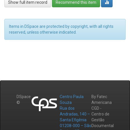
Show full item record
Recommend this item
Items in DSpace are protected by copyright, with all rights
reserved, unless otherwise indicated.
DSpace
Centro Paula
By Fatec
©
Souza
Americana
Rua dos
CGD -
Andradas, 140 –
Centro de
Santa Efigênia
Gestão
01208-000 – São
Documental