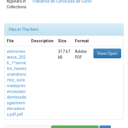
Appears in
Trabalhos de Conclusão de Curso
Collections:
Files in This Item:
File
Description
Size
Format
eletromec
317.67
Adobe
View/Open
anica_202
kB
PDF
6_1ºseme
tre_hevers
onandreco
rtez_siste
madeprev
encaoaaci
dentesede
sgasteem
elevadore
s.pdf.pdf