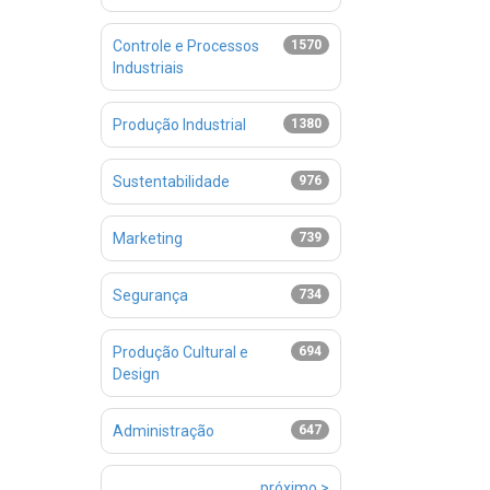
Controle e Processos
1570
Industriais
Produção Industrial
1380
Sustentabilidade
976
Marketing
739
Segurança
734
Produção Cultural e
694
Design
Administração
647
próximo >