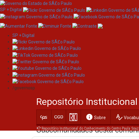
SP + Digital
SP + Digital
Skip
CGETEC - Coordenadoria
navigation
/governosp
A Unidade do Ensino Médio e Técnico
Repositório Institucion
Souza, responde pelos cursos técnic
modalidades presenciais e à distânci
info
spellcheck
Sobre
Vocabul
Subcomunidades desta comun
Repositório Institucional do Conhecimento do Centro Paula Souz