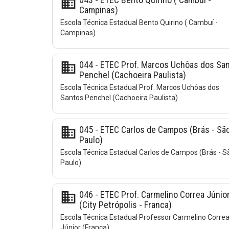
business
Campinas)
Escola Técnica Estadual Bento Quirino ( Cambuí -
Campinas)
business
044 - ETEC Prof. Marcos Uchôas dos Sa
Penchel (Cachoeira Paulista)
Escola Técnica Estadual Prof. Marcos Uchôas dos
Santos Penchel (Cachoeira Paulista)
business
045 - ETEC Carlos de Campos (Brás - Sã
Paulo)
Escola Técnica Estadual Carlos de Campos (Brás - S
Paulo)
business
046 - ETEC Prof. Carmelino Correa Júnio
(City Petrópolis - Franca)
Escola Técnica Estadual Professor Carmelino Corre
Júnior (Franca)