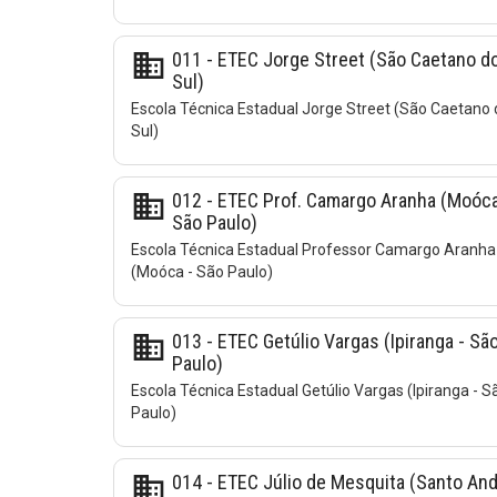
business
011 - ETEC Jorge Street (São Caetano d
Sul)
Escola Técnica Estadual Jorge Street (São Caetano 
Sul)
business
012 - ETEC Prof. Camargo Aranha (Moóca
São Paulo)
Escola Técnica Estadual Professor Camargo Aranha
(Moóca - São Paulo)
business
013 - ETEC Getúlio Vargas (Ipiranga - Sã
Paulo)
Escola Técnica Estadual Getúlio Vargas (Ipiranga - S
Paulo)
business
014 - ETEC Júlio de Mesquita (Santo And