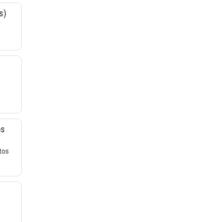
s)
s
os
tos