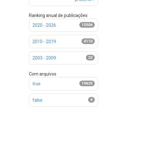
Ranking anual de publicações
2020 - 2026
15506
2010 - 2019
4110
2003 - 2009
22
Com arquivos
true
19635
false
6