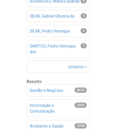
RODRIGUES, Maria Eduarda
6
SILVA, Gabriel Oliveira da
6
SILVA, Pedro Henrique
6
SANTOS, Pedro Henrique
5
dos
próximo >
Assunto
Gestão e Negócios
8433
Informação e
2903
Comunicação
Ambiente e Saúde
2258