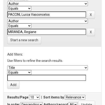
Start a new search
Add filters:
Use filters to refine the search results.
Results/Page
|
Sort items by
In order
Authors/record