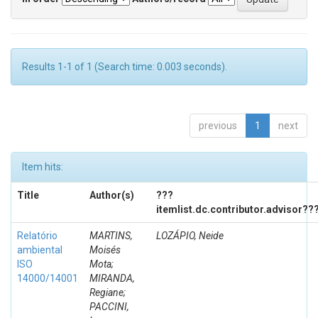
Results 1-1 of 1 (Search time: 0.003 seconds).
previous
1
next
Item hits:
Title
Author(s)
???
itemlist.dc.contributor.advisor??
Relatório
MARTINS,
LOZÁPIO, Neide
ambiental
Moisés
ISO
Mota;
14000/14001
MIRANDA,
Regiane;
PACCINI,