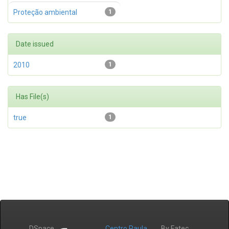
Proteção ambiental
1
Date issued
2010
1
Has File(s)
true
1
DSpace
Centro Paula
By Fatec