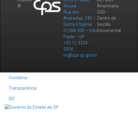
©
Souza
Americana
Rua dos
CGD -
Andradas, 140 –
Centro de
Santa Efigênia
Gestão
01208-000 – São
Documental
Paulo – SP
+55 11 3324-
3326
ric@cps.sp.gov.br
Ouvidoria
Transparência
SIC