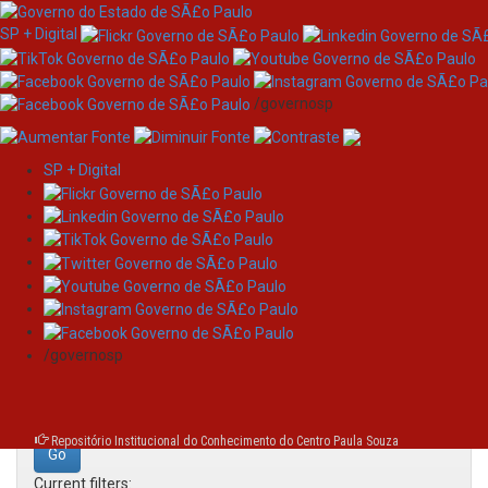
SP + Digital
/governosp
SP + Digital
Skip
Search
navigation
Search:
/governosp
for
Repositório Institucional do Conhecimento do Centro Paula Souza
Current filters: