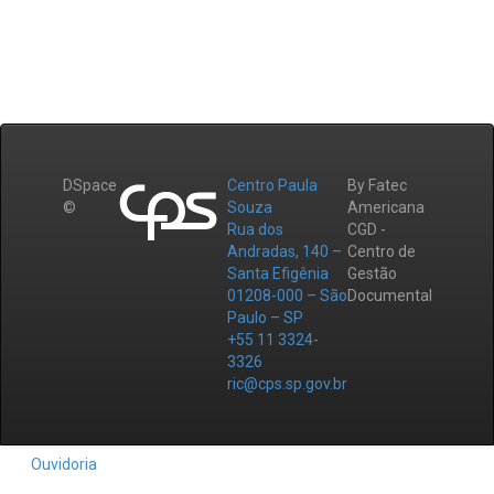
DSpace
Centro Paula
By Fatec
©
Souza
Americana
Rua dos
CGD -
Andradas, 140 –
Centro de
Santa Efigênia
Gestão
01208-000 – São
Documental
Paulo – SP
+55 11 3324-
3326
ric@cps.sp.gov.br
Ouvidoria