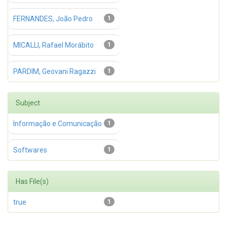
FERNANDES, João Pedro
1
MICALLI, Rafael Morábito
1
PARDIM, Geovani Ragazzi
1
Subject
Informação e Comunicação
1
Softwares
1
Has File(s)
true
1