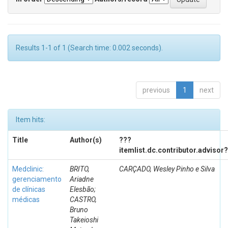
Results 1-1 of 1 (Search time: 0.002 seconds).
previous
1
next
Item hits:
Title
Author(s)
???
itemlist.dc.contributor.advisor
Medclinic:
BRITO,
CARÇADO, Wesley Pinho e Silva
gerenciamento
Ariadne
de clínicas
Elesbão;
médicas
CASTRO,
Bruno
Takeioshi