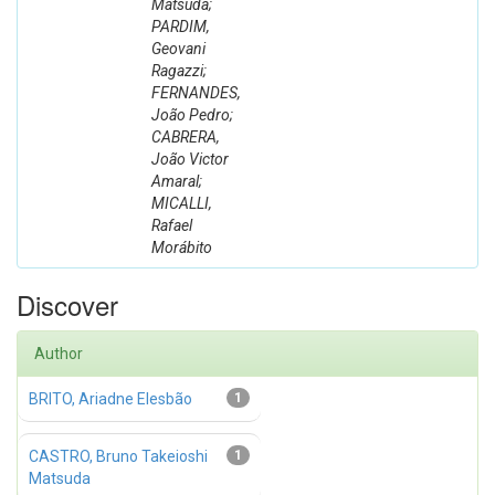
Matsuda;
PARDIM,
Geovani
Ragazzi;
FERNANDES,
João Pedro;
CABRERA,
João Victor
Amaral;
MICALLI,
Rafael
Morábito
Discover
Author
BRITO, Ariadne Elesbão
1
CASTRO, Bruno Takeioshi
1
Matsuda