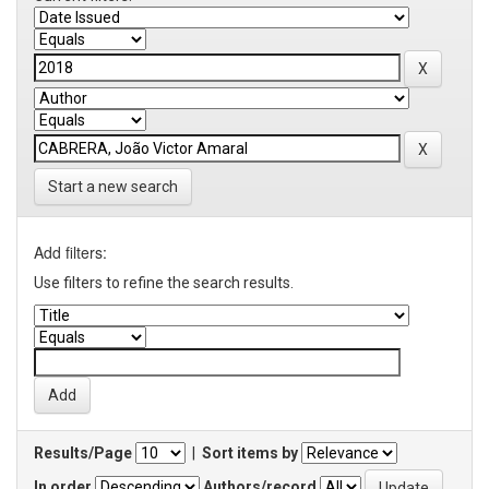
Start a new search
Add filters:
Use filters to refine the search results.
Results/Page
|
Sort items by
In order
Authors/record