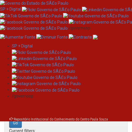
SP + Digital
/governosp
SP + Digital
Skip
Search
navigation
Search:
/governosp
for
Repositório Institucional do Conhecimento do Centro Paula Souza
Current filters: