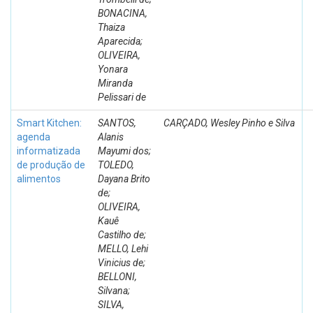
BONACINA,
Thaiza
Aparecida;
OLIVEIRA,
Yonara
Miranda
Pelissari de
Smart Kitchen:
SANTOS,
CARÇADO, Wesley Pinho e Silva
agenda
Alanis
informatizada
Mayumi dos;
de produção de
TOLEDO,
alimentos
Dayana Brito
de;
OLIVEIRA,
Kauê
Castilho de;
MELLO, Lehi
Vinicius de;
BELLONI,
Silvana;
SILVA,