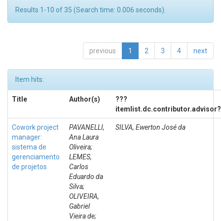
Results 1-10 of 35 (Search time: 0.006 seconds).
previous
1
2
3
4
next
Item hits:
Title
Author(s)
???
itemlist.dc.contributor.advisor
Cowork project
PAVANELLI,
SILVA, Ewerton José da
manager:
Ana Laura
sistema de
Oliveira;
gerenciamento
LEMES,
de projetos
Carlos
Eduardo da
Silva;
OLIVEIRA,
Gabriel
Vieira de;