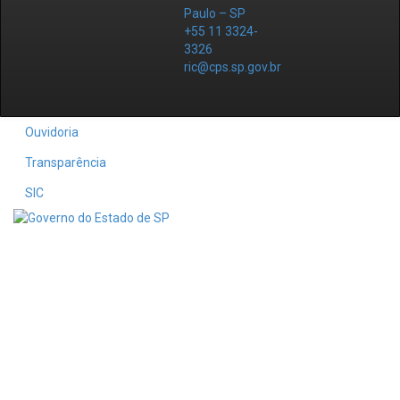
Paulo – SP
+55 11 3324-
3326
ric@cps.sp.gov.br
Ouvidoria
Transparência
SIC