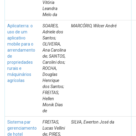
Vitória
Leandra
Melo da
Aplicaterra: o
SOARES,
MARCÓRIO, Wilcer André
uso de um
Adriele dos
aplicativo
Santos;
mobile para o
OLIVEIRA,
arrendamento
Ana Carolina
de
de; SANTOS,
propriedades
Carolini dos;
rurais e
ROCHA,
máquinários
Douglas
agrícolas
Henrique
dos Santos;
FREITAS,
Hellen
Monik Dias
de
Sistema par
FREITAS,
SILVA, Ewerton José da
gerenciamento
Lucas Vellini
de hotel
de; PIRES,