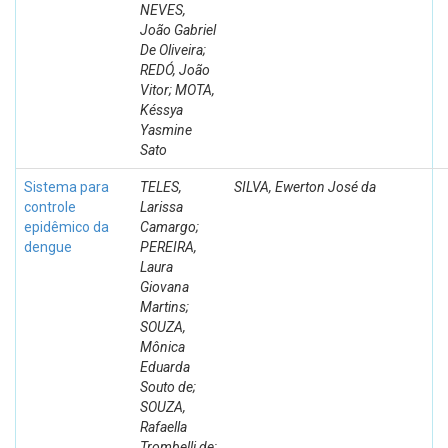
NEVES,
João Gabriel
De Oliveira;
REDÓ, João
Vitor; MOTA,
Késsya
Yasmine
Sato
Sistema para
TELES,
SILVA, Ewerton José da
controle
Larissa
epidêmico da
Camargo;
dengue
PEREIRA,
Laura
Giovana
Martins;
SOUZA,
Mônica
Eduarda
Souto de;
SOUZA,
Rafaella
Trombelli de;