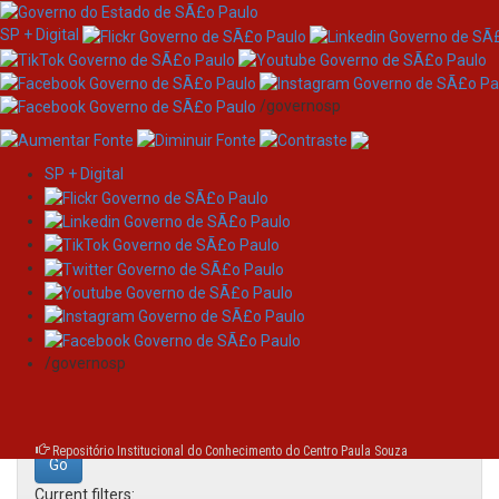
SP + Digital
/governosp
SP + Digital
Skip
Search
navigation
Search:
/governosp
for
Repositório Institucional do Conhecimento do Centro Paula Souza
Current filters: