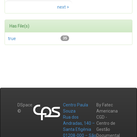
next >
Has File(s)
true
35
DSpace
Centro Paula
By Fatec
©
Souza
Americana
Rua dos
CGD -
Andradas, 140 –
Centro de
Santa Efigênia
Gestão
01208-000 – São
Documental