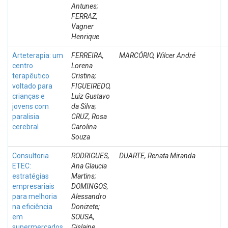
Antunes;
FERRAZ,
Vagner
Henrique
Arteterapia: um
FERREIRA,
MARCÓRIO, Wilcer André
centro
Lorena
terapêutico
Cristina;
voltado para
FIGUEIREDO,
crianças e
Luiz Gustavo
jovens com
da Silva;
paralisia
CRUZ, Rosa
cerebral
Carolina
Souza
Consultoria
RODRIGUES,
DUARTE, Renata Miranda
ETEC:
Ana Glaucia
estratégias
Martins;
empresariais
DOMINGOS,
para melhoria
Alessandro
na eficiência
Donizete;
em
SOUSA,
supermercados
Gislaine