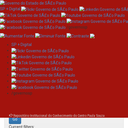
SP + Digital
/governosp
SP + Digital
Skip
Search
navigation
Search:
/governosp
for
Repositório Institucional do Conhecimento do Centro Paula Souza
Current filters: