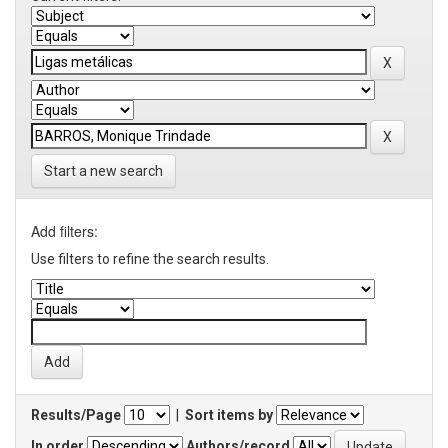
Start a new search
Add filters:
Use filters to refine the search results.
Results/Page
|
Sort items by
In order
Authors/record