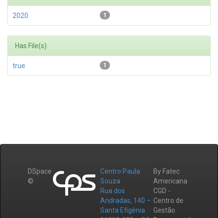
2020
1
Has File(s)
true
1
DSpace
Centro Paula
By Fatec
©
Souza
Americana
Rua dos
CGD -
Andradas, 140 –
Centro de
Santa Efigênia
Gestão