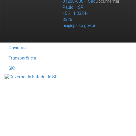
01208-000 – São
Documental
Paulo – SP
+55 11 3324-
3326
ric@cps.sp.gov.br
Ouvidoria
Transparência
SIC