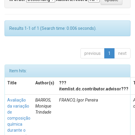
Results 1-1 of 1 (Search time: 0.006 seconds).
previous
1
next
Item hits:
Title
Author(s)
???
itemlist.dc.contributor.advisor???
Avaliação
BARROS,
FRANCO, Igor Pereira
da variação
Monique
c
de
Trindade
composição
química
durante o