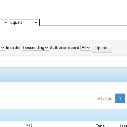
In order
Authors/record
previous
1
???
Type
Iss