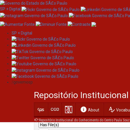
SP + Digital
SP + Digital
Skip
Search
navigation
/governosp
Search:
Repositório Institucion
for
info
spellcheck
Current filters:
About
Vocabul
Repositório Institucional do Conhecimento do Centro Paula Souz