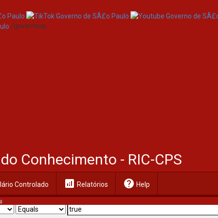
/governosp
al do Conhecimento - RIC-CPS
analytics
help
ário Controlado
Relatórios
Help
a