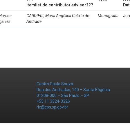
itemlist.dc.contributor.advisor???
Dat
Marcos
CARDIERI, Maria Angélica Calixto de
Monografia
Jun
çalves
Andrade
Centro Paula Souza
Rua dos Andradas, 140 – Santa Efigênia
01208-000 – São Paulo – SP
+55 11 3324-3326
ric@cps.sp.gov.br