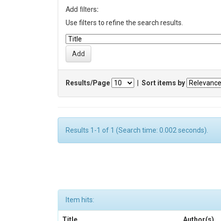
Add filters:
Use filters to refine the search results.
Results/Page
|
Sort items by
Results 1-1 of 1 (Search time: 0.002 seconds).
Item hits:
Title
Author(s)