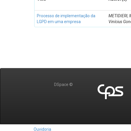
Processo de implementação da
METIDIERI, 
LGPD em uma empresa
Vinícius Gon
DSpace ©
Ouvidoria