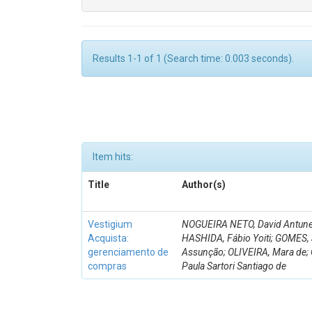
Results 1-1 of 1 (Search time: 0.003 seconds).
Item hits:
Title
Author(s)
Vestigium
NOGUEIRA NETO, David Antune
Acquista:
HASHIDA, Fábio Yoiti; GOMES,
gerenciamento de
Assunção; OLIVEIRA, Mara de;
compras
Paula Sartori Santiago de