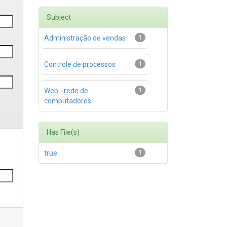
Subject
Administração de vendas
1
Controle de processos
1
Web - rede de
1
computadores
Has File(s)
true
1