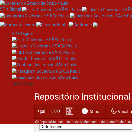
SP + Digital
SP + Digital
Skip
Search
navigation
/governosp
Search:
Repositório Institucion
for
info
spellcheck
Current filters:
About
Vocabul
Repositório Institucional do Conhecimento do Centro Paula Souz