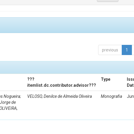
previous
1
???
Type
Iss
itemlist.dc.contributor.advisor???
Dat
s Nogueira;
VELOSO, Denilce de Almeida Oliveira
Monografia
Jun
 Jorge de
 OLIVEIRA,