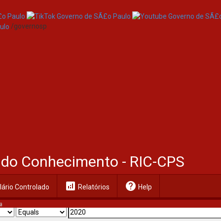
/governosp
al do Conhecimento - RIC-CPS
analytics
help
ário Controlado
Relatórios
Help
a