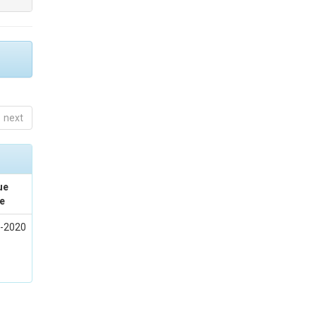
next
ue
e
-2020