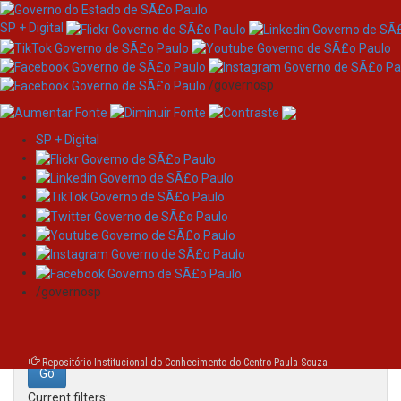
SP + Digital
/governosp
SP + Digital
Skip
Search
navigation
Search:
/governosp
for
Repositório Institucional do Conhecimento do Centro Paula Souza
Current filters: