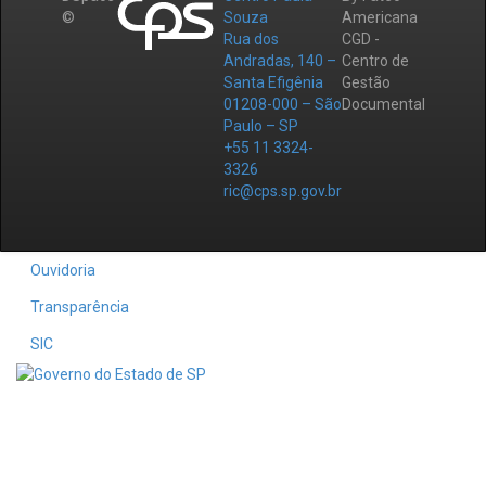
©
Souza
Americana
Rua dos
CGD -
Andradas, 140 –
Centro de
Santa Efigênia
Gestão
01208-000 – São
Documental
Paulo – SP
+55 11 3324-
3326
ric@cps.sp.gov.br
Ouvidoria
Transparência
SIC