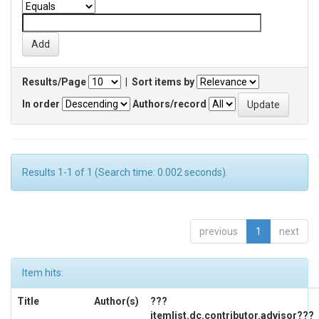
Results/Page
|
Sort items by
In order
Authors/record
Results 1-1 of 1 (Search time: 0.002 seconds).
previous
1
next
Item hits:
Title
Author(s)
???
itemlist.dc.contributor.advisor???