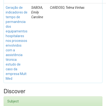
Geração de
SABOIA,
CARDOSO, Telma Vinhas
indicadores de
Emily
tempo de
Caroline
permanência
dos
equipamentos
hospitalares
nos processos
envolvidos
com a
assistência
técnica:
estudo de
caso da
empresa Mult
Med
Discover
Subject