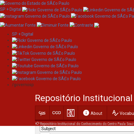
SP + Digital
SP + Digital
Skip
Search
navigation
/governosp
Search:
Repositório Institucion
for
info
spellcheck
Current filters:
About
Vocabul
Repositório Institucional do Conhecimento do Centro Paula Souz