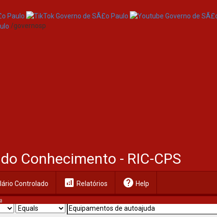
/governosp
al do Conhecimento - RIC-CPS
analytics
help
ário Controlado
Relatórios
Help
a