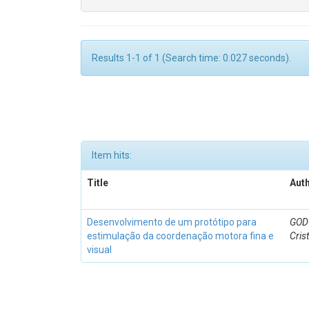
Results 1-1 of 1 (Search time: 0.027 seconds).
Item hits:
Title
Auth
Desenvolvimento de um protótipo para
GODO
estimulação da coordenação motora fina e
Cris
visual