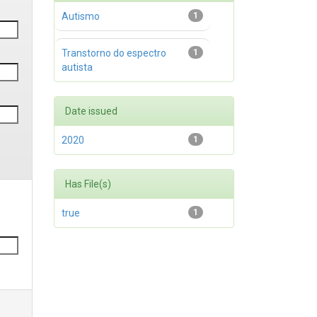
Autismo
1
Transtorno do espectro
1
autista
Date issued
2020
1
Has File(s)
true
1