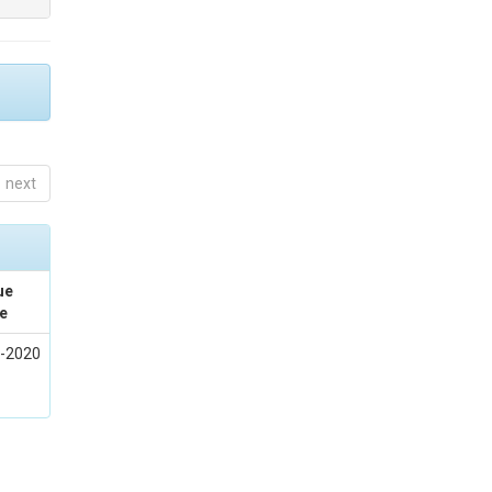
next
ue
e
-2020