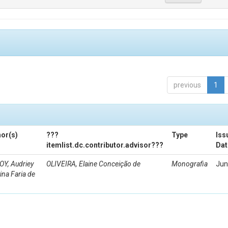
previous
1
or(s)
???
Type
Iss
itemlist.dc.contributor.advisor???
Dat
Y, Audriey
OLIVEIRA, Elaine Conceição de
Monografia
Jun
tina Faria de