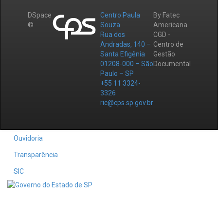
DSpace
Centro Paula
By Fatec
©
Souza
Americana
Rua dos
CGD -
Andradas, 140 –
Centro de
Santa Efigênia
Gestão
01208-000 – São
Documental
Paulo – SP
+55 11 3324-
3326
ric@cps.sp.gov.br
Ouvidoria
Transparência
SIC