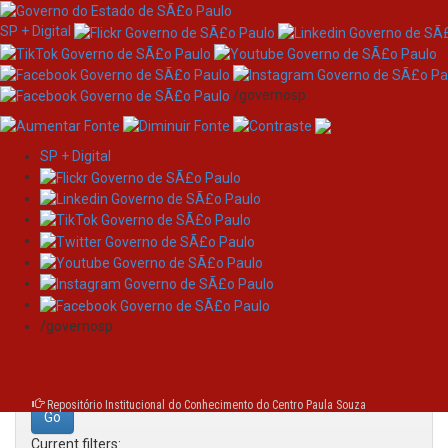
SP + Digital
/governosp
SP + Digital
Skip
Search
navigation
Search:
/governosp
for
Repositório Institucional do Conhecimento do Centro Paula Souza
Current filters: