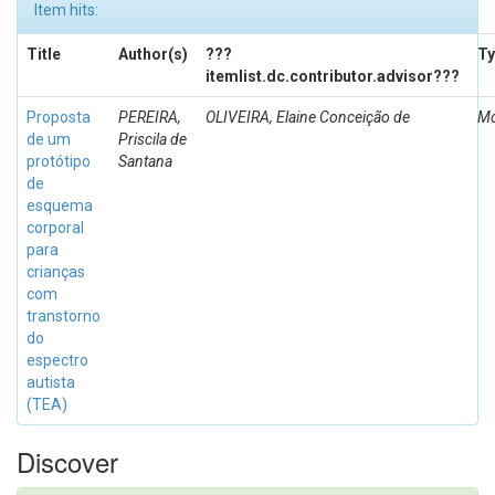
Item hits:
Title
Author(s)
???
Ty
itemlist.dc.contributor.advisor???
Proposta
PEREIRA,
OLIVEIRA, Elaine Conceição de
Mo
de um
Priscila de
protótipo
Santana
de
esquema
corporal
para
crianças
com
transtorno
do
espectro
autista
(TEA)
Discover