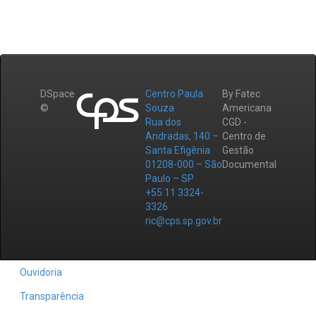
DSpace
Centro Paula
By Fatec
©
Souza
Americana
Rua dos
CGD -
Andradas, 140 –
Centro de
Santa Efigênia
Gestão
01208-000 – São
Documental
Paulo – SP
+55 11 3324-
3326
ric@cps.sp.gov.br
Ouvidoria
Transparência