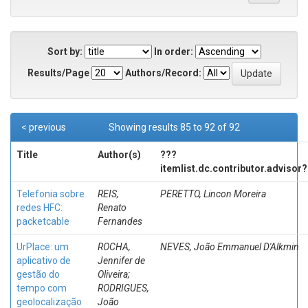
Sort by:
In order:
Results/Page
Authors/Record:
< previous
Showing results 85 to 92 of 92
Title
Author(s)
???
itemlist.dc.contributor.advisor
Telefonia sobre
REIS,
PERETTO, Lincon Moreira
redes HFC:
Renato
packetcable
Fernandes
UrPlace: um
ROCHA,
NEVES, João Emmanuel D'Alkmin
aplicativo de
Jennifer de
gestão do
Oliveira;
tempo com
RODRIGUES,
geolocalização
João