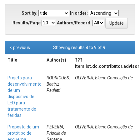
Sort by:
In order:
Results/Page
Authors/Record:
< previous
Showing results 8 to 9 of 9
Title
Author(s)
???
itemlist.dc.contributor.adviso
Projeto para
RODRIGUES,
OLIVEIRA, Elaine Conceição de
desenvolvimento
Beatriz
de um
Pauletti
dispositivo de
LED para
tratamento de
feridas
Proposta de um
PEREIRA,
OLIVEIRA, Elaine Conceição de
protótipo de
Priscila de
esquema
Santana