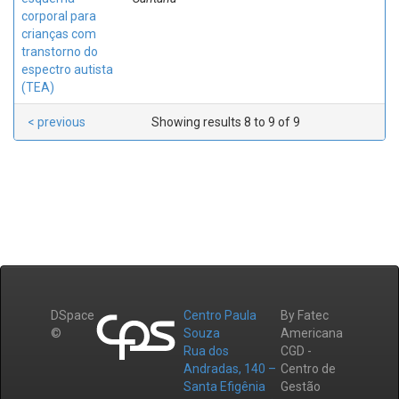
corporal para
crianças com
transtorno do
espectro autista
(TEA)
< previous
Showing results 8 to 9 of 9
DSpace
Centro Paula
By Fatec
©
Souza
Americana
Rua dos
CGD -
Andradas, 140 –
Centro de
Santa Efigênia
Gestão