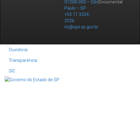
01208-000 – São
Documental
Paulo – SP
+55 11 3324-
3326
ric@cps.sp.gov.br
Ouvidoria
Transparência
SIC