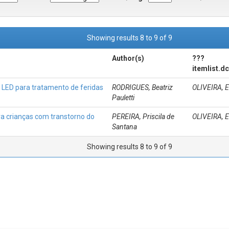
Showing results 8 to 9 of 9
Author(s)
???
itemlist.d
 LED para tratamento de feridas
RODRIGUES, Beatriz
OLIVEIRA, E
Pauletti
a crianças com transtorno do
PEREIRA, Priscila de
OLIVEIRA, E
Santana
Showing results 8 to 9 of 9