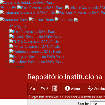
SP + Digital
SP + Digital
Skip
Browsing by Author OLI
navigation
/governosp
Repositório Institucion
Jump to:
0-9
A
info
spellcheck
About
Vocabul
Repositório Institucional do Conhecimento do Centro Paula Souz
Sort by: