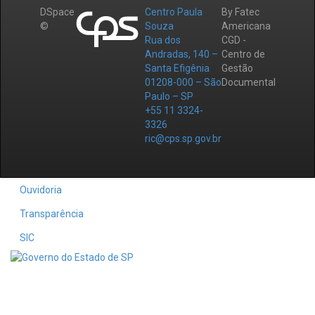
DSpace
Centro Paula
By Fatec
©
Souza
Americana
Rua dos
CGD -
Andradas, 140 –
Centro de
Santa Efigênia
Gestão
01208-000 – São
Documental
Paulo – SP
+55 11 3324-
3326
ric@cps.sp.gov.br
Ouvidoria
Transparência
SIC