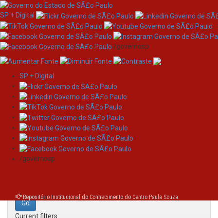
SP + Digital
/governosp
SP + Digital
Skip
Search
navigation
Search:
/governosp
for
Repositório Institucional do Conhecimento do Centro Paula Souza
Current filters: