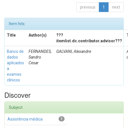
previous
1
next
Item hits:
Title
Author(s)
???
itemlist.dc.contributor.advisor???
Banco de
FERNANDES,
GALVANI, Alexandre
dados
Sandro
aplicados
Cesar
a
exames
clínicos
Discover
Subject
Assistência médica
1