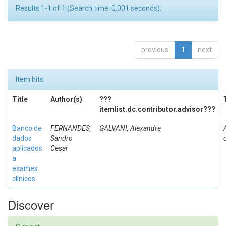
Results 1-1 of 1 (Search time: 0.001 seconds).
previous
1
next
Item hits:
Title
Author(s)
???
itemlist.dc.contributor.advisor???
Banco de
FERNANDES,
GALVANI, Alexandre
dados
Sandro
aplicados
Cesar
a
exames
clínicos
Discover