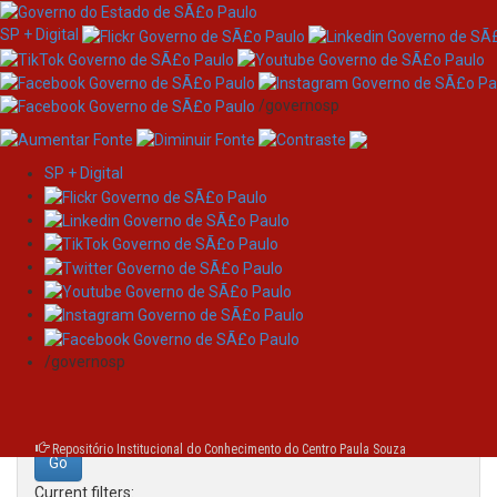
SP + Digital
/governosp
SP + Digital
Skip
Search
navigation
Search:
/governosp
for
Repositório Institucional do Conhecimento do Centro Paula Souza
Current filters: