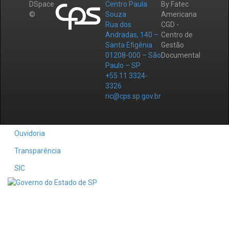
DSpace
Centro Paula
By Fatec
©
Souza
Americana
Rua dos
CGD -
Andradas, 140 –
Centro de
Santa Efigênia
Gestão
01208-000 – São
Documental
Paulo – SP
+55 11 3324-
3326
ric@cps.sp.gov.br
Ouvidoria
Transparência
SIC