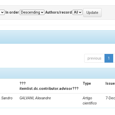
In order
Authors/record
previous
1
???
Type
Issue
itemlist.dc.contributor.advisor???
 Sandro
GALVANI, Alexandre
Artigo
7-Dec
científico