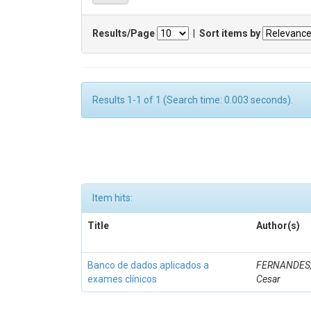
Results/Page
|
Sort items by
Results 1-1 of 1 (Search time: 0.003 seconds).
Item hits:
Title
Author(s)
Banco de dados aplicados a
FERNANDES,
exames clínicos
Cesar