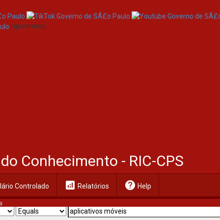
/governosp
al do Conhecimento - RIC-CPS
analytics
help
ário Controlado
Relatórios
Help
a