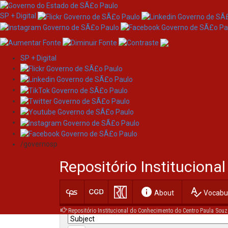
SP + Digital
SP + Digital
Skip
Search
navigation
/governosp
Search:
Repositório Institucion
for
info
spellcheck
Current filters:
About
Vocabul
Repositório Institucional do Conhecimento do Centro Paula Souz