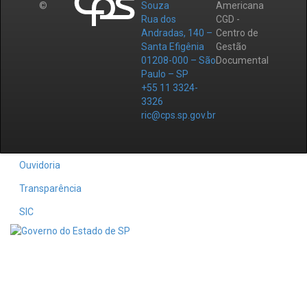
©
Souza
Americana
Rua dos
CGD -
Andradas, 140 –
Centro de
Santa Efigênia
Gestão
01208-000 – São
Documental
Paulo – SP
+55 11 3324-
3326
ric@cps.sp.gov.br
Ouvidoria
Transparência
SIC