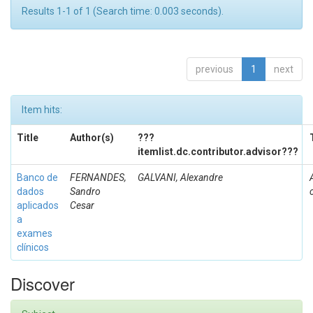
Results 1-1 of 1 (Search time: 0.003 seconds).
previous
1
next
Item hits:
Title
Author(s)
???
itemlist.dc.contributor.advisor???
Banco de
FERNANDES,
GALVANI, Alexandre
dados
Sandro
aplicados
Cesar
a
exames
clínicos
Discover