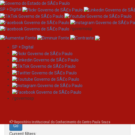
SP + Digital
/governosp
SP + Digital
Skip
Search
navigation
Search:
/governosp
for
Repositório Institucional do Conhecimento do Centro Paula Souza
Current filters: