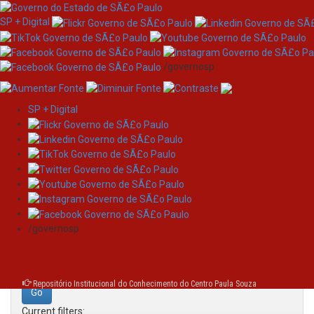
SP + Digital
/governosp
SP + Digital
Skip
Search
navigation
Search:
/governosp
for
Repositório Institucional do Conhecimento do Centro Paula Souza
Current filters: