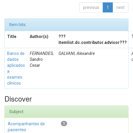
previous
1
next
Item hits:
Title
Author(s)
???
itemlist.dc.contributor.advisor???
Banco de
FERNANDES,
GALVANI, Alexandre
dados
Sandro
aplicados
Cesar
a
exames
clínicos
Discover
Subject
Acompanhantes de
1
pacientes