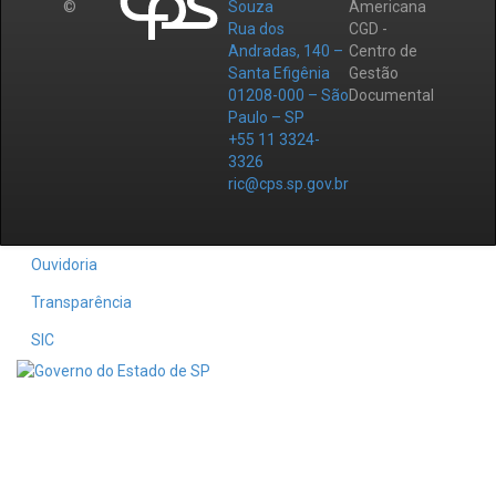
©
Souza
Americana
Rua dos
CGD -
Andradas, 140 –
Centro de
Santa Efigênia
Gestão
01208-000 – São
Documental
Paulo – SP
+55 11 3324-
3326
ric@cps.sp.gov.br
Ouvidoria
Transparência
SIC