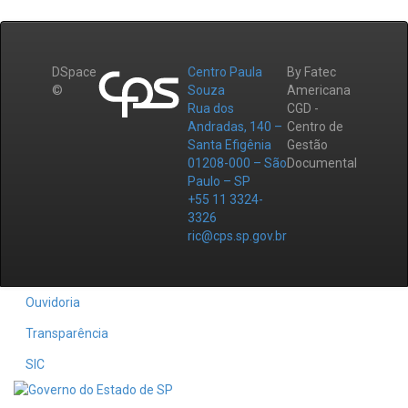
DSpace
Centro Paula
By Fatec
©
Souza
Americana
Rua dos
CGD -
Andradas, 140 –
Centro de
Santa Efigênia
Gestão
01208-000 – São
Documental
Paulo – SP
+55 11 3324-
3326
ric@cps.sp.gov.br
Ouvidoria
Transparência
SIC