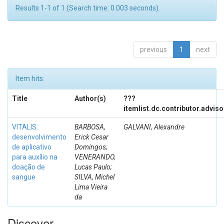
Results 1-1 of 1 (Search time: 0.003 seconds).
previous
1
next
Item hits:
Title
Author(s)
???
itemlist.dc.contributor.advis
VITALIS:
BARBOSA,
GALVANI, Alexandre
desenvolvimento
Erick Cesar
de aplicativo
Domingos;
para auxílio na
VENERANDO,
doação de
Lucas Paulo;
sangue
SILVA, Michel
Lima Vieira
da
Discover