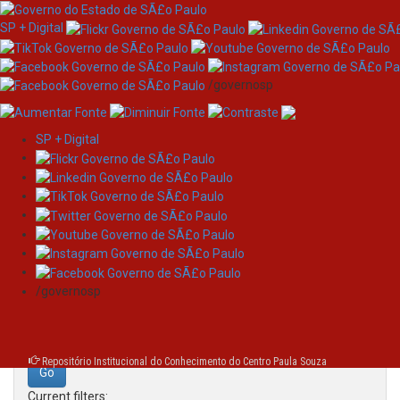
SP + Digital
/governosp
SP + Digital
Skip
Search
navigation
Search:
/governosp
for
Repositório Institucional do Conhecimento do Centro Paula Souza
Current filters: