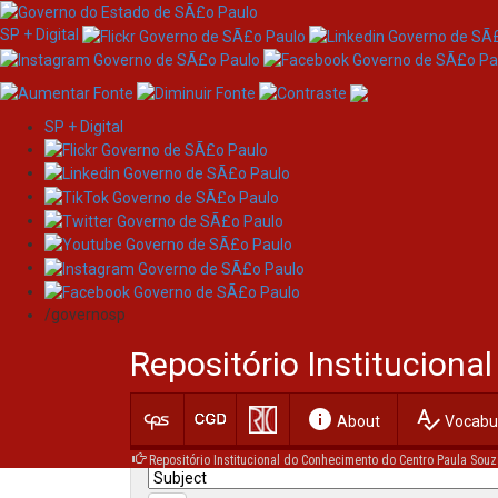
SP + Digital
SP + Digital
Skip
Search
navigation
/governosp
Search:
Repositório Institucion
for
info
spellcheck
Current filters:
About
Vocabul
Repositório Institucional do Conhecimento do Centro Paula Souz