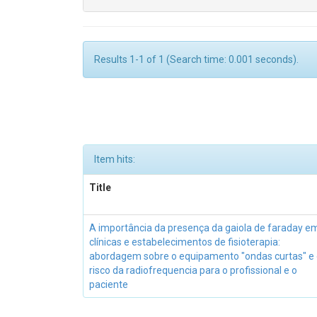
Results 1-1 of 1 (Search time: 0.001 seconds).
Item hits:
Title
A importância da presença da gaiola de faraday e
clínicas e estabelecimentos de fisioterapia:
abordagem sobre o equipamento "ondas curtas" e
risco da radiofrequencia para o profissional e o
paciente