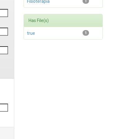
Fisioterapia
1
Has File(s)
true
1