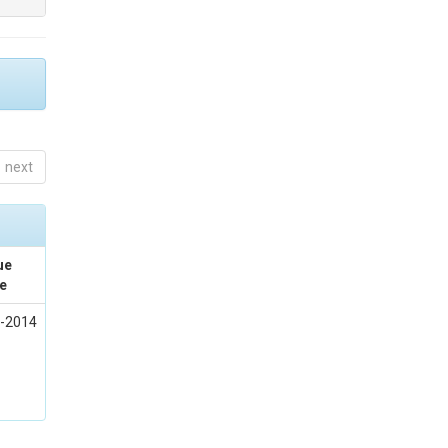
next
ue
e
-2014