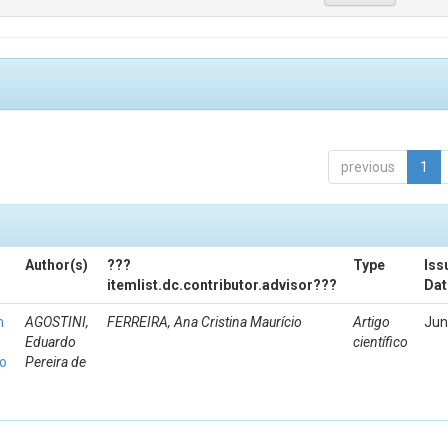
previous
1
Author(s)
???
Type
Iss
itemlist.dc.contributor.advisor???
Dat
m
AGOSTINI,
FERREIRA, Ana Cristina Maurício
Artigo
Jun
Eduardo
científico
 o
Pereira de