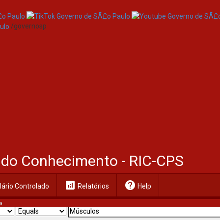
/governosp
al do Conhecimento - RIC-CPS
analytics
help
ário Controlado
Relatórios
Help
a