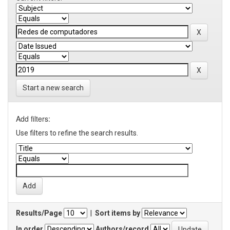
Start a new search
Add filters:
Use filters to refine the search results.
Results/Page
|
Sort items by
In order
Authors/record