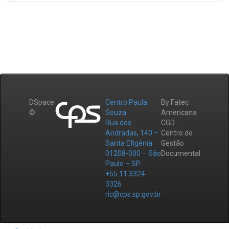
DSpace
Centro Paula
By Fatec
©
Souza
Americana
Rua dos
CGD -
Andradas, 140 –
Centro de
Santa Efigênia
Gestão
01208-000 – São
Documental
Paulo – SP
+55 11 3324-
3326
ric@cps.sp.gov.br