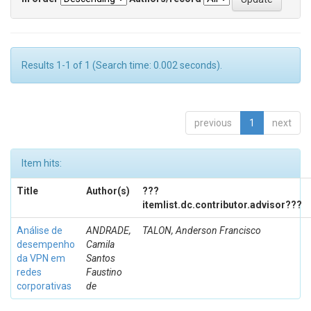
Results 1-1 of 1 (Search time: 0.002 seconds).
previous
1
next
Item hits:
Title
Author(s)
???
itemlist.dc.contributor.advisor???
Análise de
ANDRADE,
TALON, Anderson Francisco
desempenho
Camila
da VPN em
Santos
redes
Faustino
corporativas
de