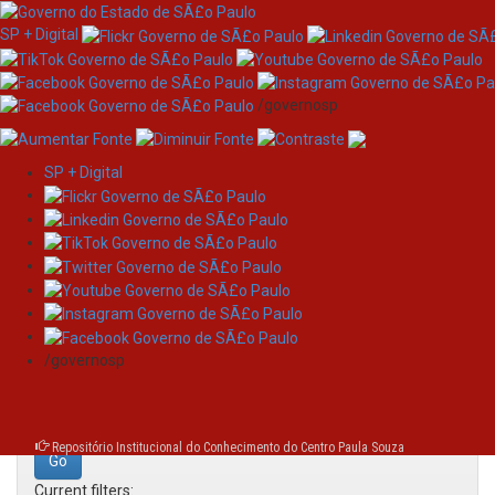
SP + Digital
/governosp
SP + Digital
Skip
Search
navigation
Search:
/governosp
for
Repositório Institucional do Conhecimento do Centro Paula Souza
Current filters: