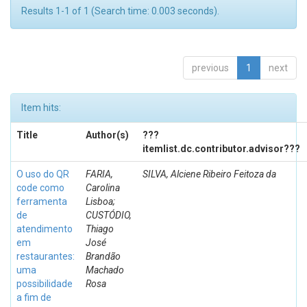
Results 1-1 of 1 (Search time: 0.003 seconds).
previous
1
next
Item hits:
Title
Author(s)
???
itemlist.dc.contributor.advisor???
O uso do QR
FARIA,
SILVA, Alciene Ribeiro Feitoza da
code como
Carolina
ferramenta
Lisboa;
de
CUSTÓDIO,
atendimento
Thiago
em
José
restaurantes:
Brandão
uma
Machado
possibilidade
Rosa
a fim de