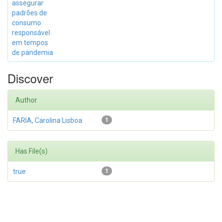
assegurar
padrões de
consumo
responsável
em tempos
de pandemia
Discover
Author
FARIA, Carolina Lisboa
1
Has File(s)
true
1