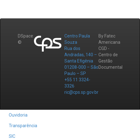
DSpace
Centro Paula
By Fatec
©
Souza
Americana
Rua dos
CGD -
Andradas, 140 –
Centro de
Santa Efigênia
Gestão
01208-000 – São
Documental
Paulo – SP
+55 11 3324-
3326
ric@cps.sp.gov.br
Ouvidoria
Transparência
SIC