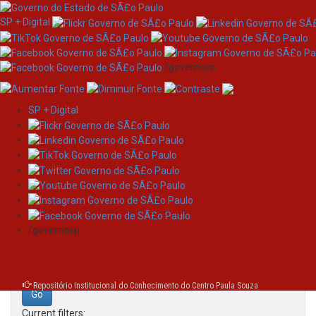
SP + Digital
/governosp
SP + Digital
Skip
Search
navigation
Search:
/governosp
for
Repositório Institucional do Conhecimento do Centro Paula Souza
Current filters: