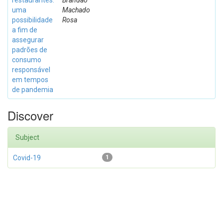
restaurantes:
Brandão
uma
Machado
possibilidade
Rosa
a fim de
assegurar
padrões de
consumo
responsável
em tempos
de pandemia
Discover
Subject
Covid-19
1