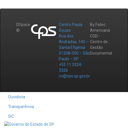
DSpace
Centro Paula
By Fatec
©
Souza
Americana
Rua dos
CGD -
Andradas, 140 –
Centro de
Santa Efigênia
Gestão
01208-000 – São
Documental
Paulo – SP
+55 11 3324-
3326
ric@cps.sp.gov.br
Ouvidoria
Transparência
SIC