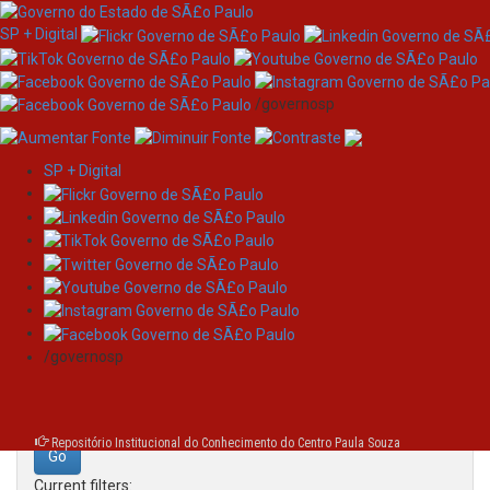
SP + Digital
/governosp
SP + Digital
Skip
Search
navigation
Search:
/governosp
for
Repositório Institucional do Conhecimento do Centro Paula Souza
Current filters: