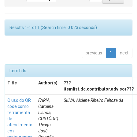
Results 1-1 of 1 (Search time: 0.023 seconds).
previous
1
next
Item hits:
Title
Author(s)
???
itemlist.dc.contributor.advisor???
O uso do QR
FARIA,
SILVA, Alciene Ribeiro Feitoza da
code como
Carolina
ferramenta
Lisboa;
de
CUSTÓDIO,
atendimento
Thiago
em
José