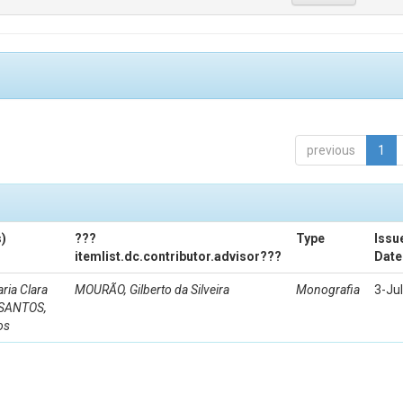
previous
1
)
???
Type
Issu
itemlist.dc.contributor.advisor???
Date
ria Clara
MOURÃO, Gilberto da Silveira
Monografia
3-Ju
 SANTOS,
os