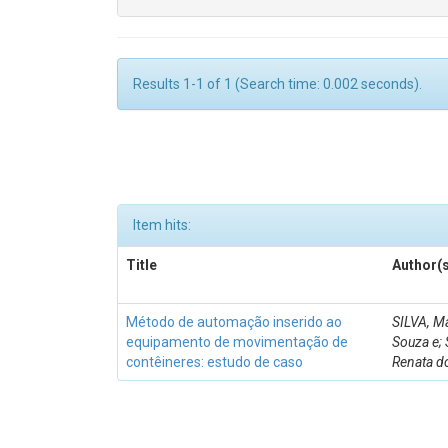
Results 1-1 of 1 (Search time: 0.002 seconds).
Item hits:
Title
Author(s
Método de automação inserido ao
SILVA, Ma
equipamento de movimentação de
Souza e;
contêineres: estudo de caso
Renata d