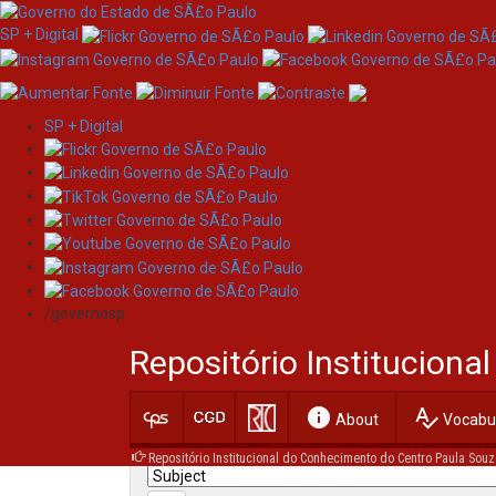
SP + Digital
SP + Digital
Skip
Search
navigation
/governosp
Search:
Repositório Institucion
for
info
spellcheck
Current filters:
About
Vocabul
Repositório Institucional do Conhecimento do Centro Paula Souz