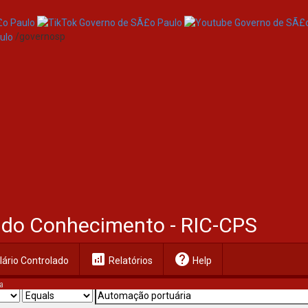
/governosp
al do Conhecimento - RIC-CPS
analytics
help
ário Controlado
Relatórios
Help
a