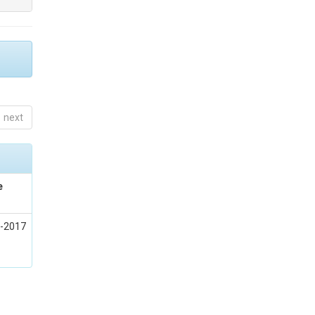
next
e
l-2017