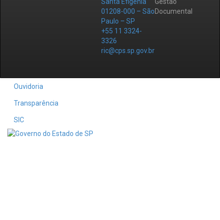
Santa Efigênia
Gestão
01208-000 – São
Documental
Paulo – SP
+55 11 3324-
3326
ric@cps.sp.gov.br
Ouvidoria
Transparência
SIC