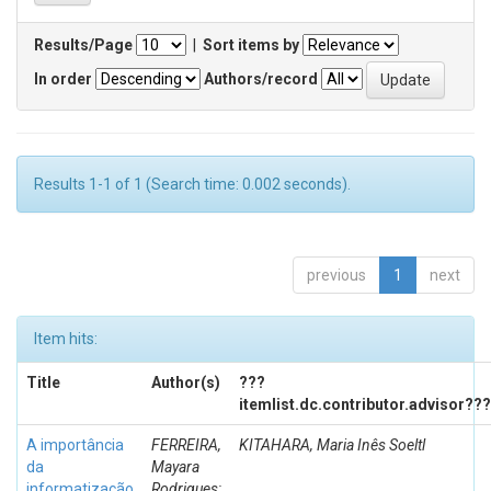
Results/Page
|
Sort items by
In order
Authors/record
Results 1-1 of 1 (Search time: 0.002 seconds).
previous
1
next
Item hits:
Title
Author(s)
???
itemlist.dc.contributor.advisor???
A importância
FERREIRA,
KITAHARA, Maria Inês Soeltl
da
Mayara
informatização
Rodrigues;