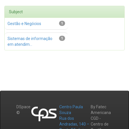
Subject
Gestão e Negócios
1
Sistemas de informação
1
em atendim...
DSpace
Centro Paula
By Fatec
©
Souza
Americana
Rua dos
CGD -
Andradas, 140 –
Centro de