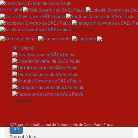
SP + Digital
/governosp
SP + Digital
Skip
Search
navigation
Search:
/governosp
for
Repositório Institucional do Conhecimento do Centro Paula Souza
Current filters: