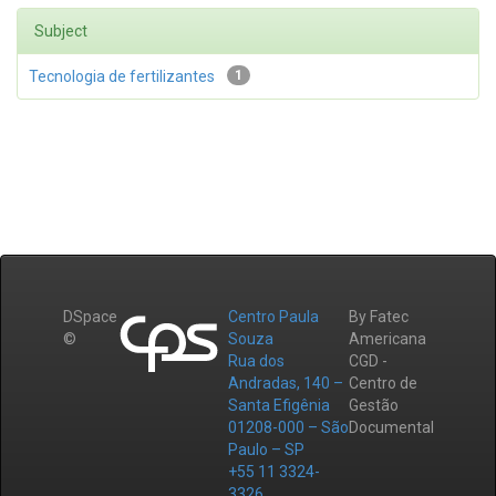
Subject
Tecnologia de fertilizantes
1
DSpace
Centro Paula
By Fatec
©
Souza
Americana
Rua dos
CGD -
Andradas, 140 –
Centro de
Santa Efigênia
Gestão
01208-000 – São
Documental
Paulo – SP
+55 11 3324-
3326