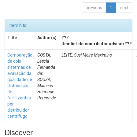
previous
1
next
Item hits:
Title
Author(s)
???
itemlist.dc.contributor.advisor???
Comparação
COSTA,
LEITE, Susi Meire Maximino
de dois
Letícia
sistemas de
Fernanda
avaliação da
da;
qualidade de
SOUZA,
distribuição
Matheus
de
Henrique
fertilizantes
Pereira de
por
distribuidor
centrífugo
Discover