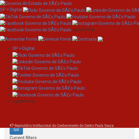
SP + Digital
/governosp
SP + Digital
Skip
Search
navigation
Search:
/governosp
for
Repositório Institucional do Conhecimento do Centro Paula Souza
Current filters: