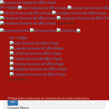
SP + Digital
/governosp
SP + Digital
Skip
Search
navigation
Search:
/governosp
for
Repositório Institucional do Conhecimento do Centro Paula Souza
Current filters: