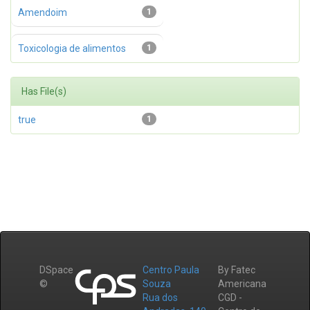
Amendoim
1
Toxicologia de alimentos
1
Has File(s)
true
1
DSpace
Centro Paula
By Fatec
©
Souza
Americana
Rua dos
CGD -