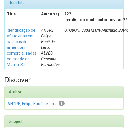
Item hits:
Title
Author(s)
???
itemlist.dc.contributor.advisor?
Identificação de
ANDRÉ,
OTOBONI, Alda Maria Machado Buen
aflatoxinas em
Felipe
paçocas de
Kauê de
amendoim
Lima;
comercializadas
ALVES,
na cidade de
Geovana
Marília-SP
Fernandes
Discover
Author
ANDRÉ, Felipe Kauê de Lima
1
Subject