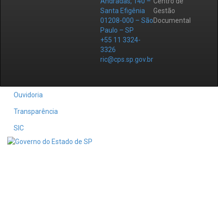
Andradas, 140 –
Centro de
Santa Efigênia
Gestão
01208-000 – São
Documental
Paulo – SP
+55 11 3324-
3326
ric@cps.sp.gov.br
Ouvidoria
Transparência
SIC