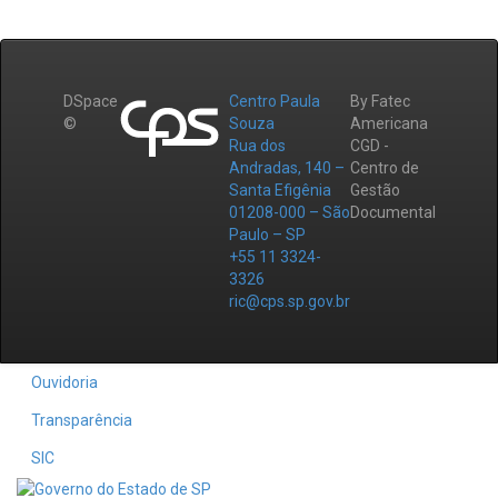
DSpace
Centro Paula
By Fatec
©
Souza
Americana
Rua dos
CGD -
Andradas, 140 –
Centro de
Santa Efigênia
Gestão
01208-000 – São
Documental
Paulo – SP
+55 11 3324-
3326
ric@cps.sp.gov.br
Ouvidoria
Transparência
SIC