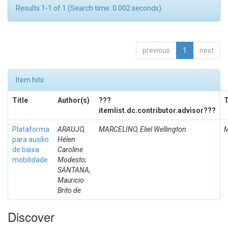
Results 1-1 of 1 (Search time: 0.002 seconds).
previous
1
next
Item hits:
Title
Author(s)
???
T
itemlist.dc.contributor.advisor???
Plataforma
ARAUJO,
MARCELINO, Eliel Wellington
M
para auxílio
Hélen
de baixa
Caroline
mobilidade
Modesto;
SANTANA,
Mauricio
Brito de
Discover