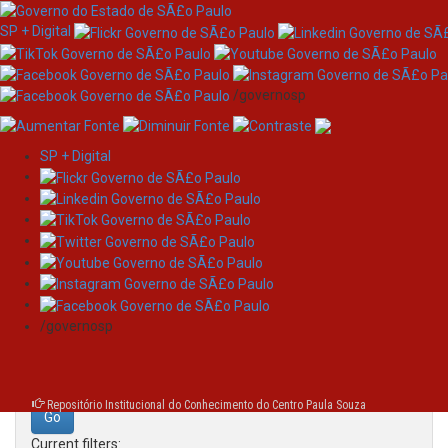
SP + Digital
/governosp
SP + Digital
Skip
Search
navigation
Search:
/governosp
for
Repositório Institucional do Conhecimento do Centro Paula Souza
Current filters: