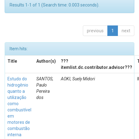
Results 1-1 of 1 (Search time: 0.003 seconds).
previous
1
next
Item hits:
Title
Author(s)
???
itemlist.dc.contributor.advisor???
Estudo do
SANTOS,
AOKI, Suely Midori
hidrogênio
Paulo
quanto a
Pereira
utilização
dos
como
combustível
em
motores de
combustão
interna