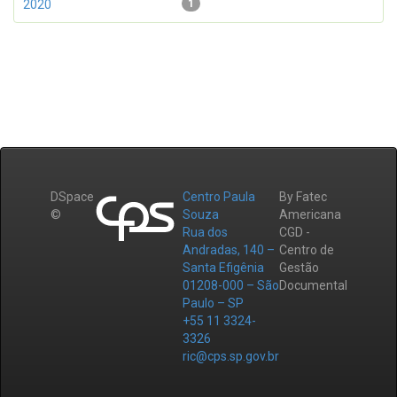
2020
1
DSpace
Centro Paula
By Fatec
©
Souza
Americana
Rua dos
CGD -
Andradas, 140 –
Centro de
Santa Efigênia
Gestão
01208-000 – São
Documental
Paulo – SP
+55 11 3324-
3326
ric@cps.sp.gov.br