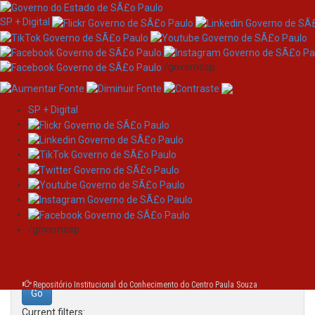
SP + Digital
/governosp
SP + Digital
Skip
Search
navigation
Search:
/governosp
for
Repositório Institucional do Conhecimento do Centro Paula Souza
Current filters: