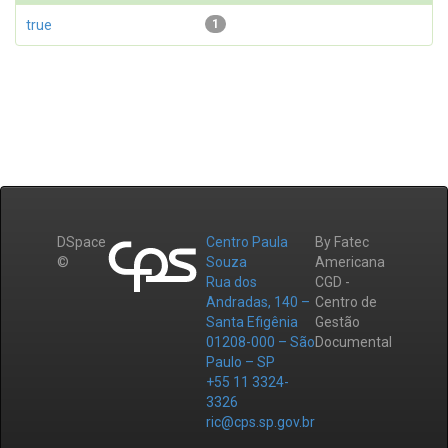
true
1
DSpace
Centro Paula
By Fatec
©
Souza
Americana
Rua dos
CGD -
Andradas, 140 –
Centro de
Santa Efigênia
Gestão
01208-000 – São
Documental
Paulo – SP
+55 11 3324-
3326
ric@cps.sp.gov.br