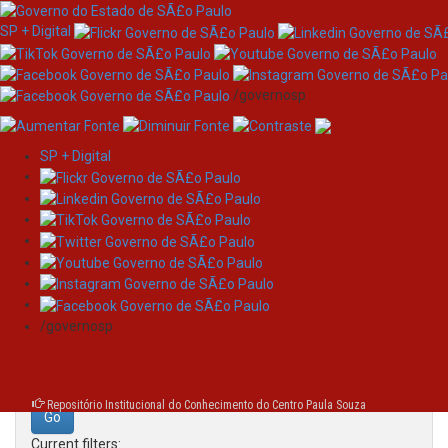
SP + Digital
/governosp
SP + Digital
Skip
Search
navigation
Search:
/governosp
for
Repositório Institucional do Conhecimento do Centro Paula Souza
Current filters: