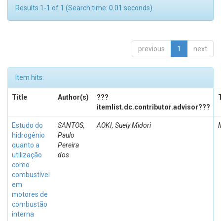
Results 1-1 of 1 (Search time: 0.01 seconds).
previous
1
next
Item hits:
Title
Author(s)
???
itemlist.dc.contributor.advisor???
Estudo do
SANTOS,
AOKI, Suely Midori
hidrogênio
Paulo
quanto a
Pereira
utilização
dos
como
combustível
em
motores de
combustão
interna