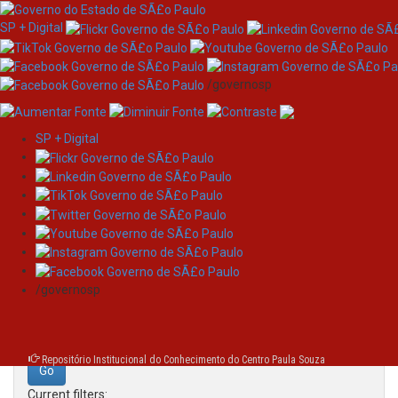
SP + Digital
/governosp
SP + Digital
Skip
Search
navigation
Search:
/governosp
for
Repositório Institucional do Conhecimento do Centro Paula Souza
Current filters: