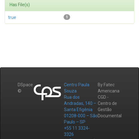
Has File(s)
true
1
DSpace
Centro Paula
By Fatec
©
Souza
Americana
Rua dos
CGD -
Andradas, 140 –
Centro de
Santa Efigênia
Gestão
01208-000 – São
Documental
Paulo – SP
+55 11 3324-
3326