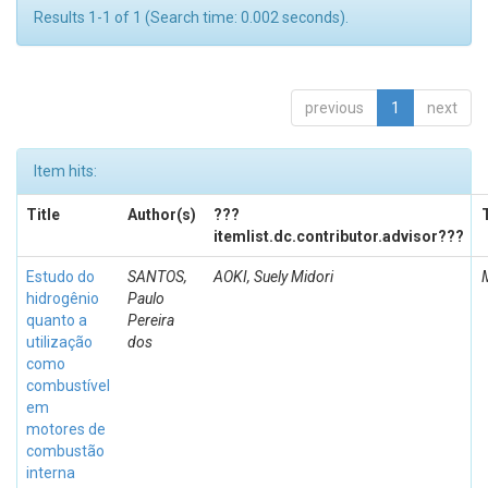
Results 1-1 of 1 (Search time: 0.002 seconds).
previous
1
next
Item hits:
Title
Author(s)
???
itemlist.dc.contributor.advisor???
Estudo do
SANTOS,
AOKI, Suely Midori
hidrogênio
Paulo
quanto a
Pereira
utilização
dos
como
combustível
em
motores de
combustão
interna